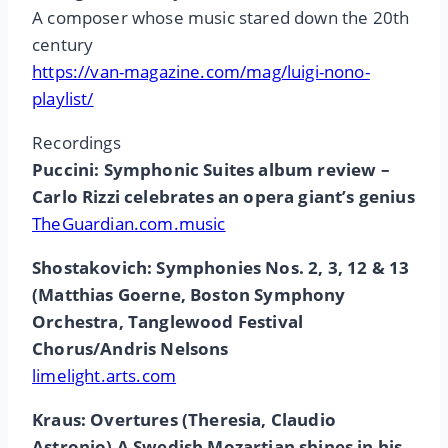
A composer whose music stared down the 20th
century
https://van-magazine.com/mag/luigi-nono-
playlist/
Recordings
Puccini: Symphonic Suites album review –
Carlo Rizzi celebrates an opera giant’s genius
TheGuardian.com.music
Shostakovich: Symphonies Nos. 2, 3, 12 & 13
(Matthias Goerne, Boston Symphony
Orchestra, Tanglewood Festival
Chorus/Andris Nelsons
limelight.arts.com
Kraus: Overtures (Theresia, Claudio
Astronio) A Swedish Mozartian shines in his