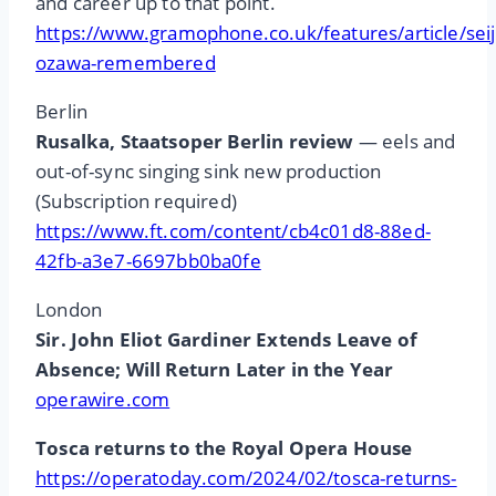
and career up to that point.
https://www.gramophone.co.uk/features/article/seij
ozawa-remembered
Berlin
Rusalka, Staatsoper Berlin review
— eels and
out-of-sync singing sink new production
(Subscription required)
https://www.ft.com/content/cb4c01d8-88ed-
42fb-a3e7-6697bb0ba0fe
London
Sir. John Eliot Gardiner Extends Leave of
Absence; Will Return Later in the Year
operawire.com
Tosca returns to the Royal Opera House
https://operatoday.com/2024/02/tosca-returns-