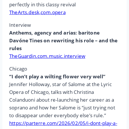
perfectly in this classy revival
TheArts.desk,com.opera
Interview
Anthems, agency and arias: baritone
Davóne Tines on rewriting his role – and the
rules
TheGuardin.com.music.interview
Chicago
“I don’t play a wilting flower very well”
Jennifer Holloway, star of Salome at the Lyric
Opera of Chicago, talks with Christina
Colanduoni about re-launching her career as a
soprano and how her Salome is “just trying not
to disappear under everybody else’s rule.”
https://parterre.com/2026/02/05/i-dont-play-a-