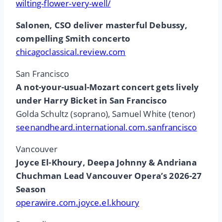
wilting-flower-very-well/
Salonen, CSO deliver masterful Debussy,
compelling Smith concerto
chicagoclassical.review.com
San Francisco
A not-your-usual-Mozart concert gets lively
under Harry Bicket in San Francisco
Golda Schultz (soprano), Samuel White (tenor)
seenandheard.international.com.sanfrancisco
Vancouver
Joyce El-Khoury, Deepa Johnny & Andriana
Chuchman Lead Vancouver Opera’s 2026-27
Season
operawire.com.joyce.el.khoury