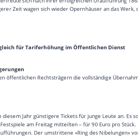
reute sich nach ihrer erfolgreichen Uraufführung 1868 i
üngerer Zeit wagen sich wieder Opernhäuser an das Werk,
eich für Tariferhöhung im Öffentlichen Dienst
igerungen
n öffentlichen Rechtsträgern die vollständige Übernah
 diesem Jahr günstigere Tickets für junge Leute an. Es s
 Festspiele am Freitag mitteilten – für 90 Euro pro Stüc
 Aufführungen. Der umstrittene «Ring des Nibelungen» vo