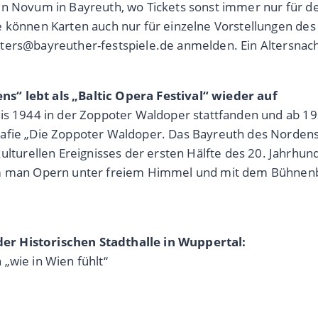
in Novum in Bayreuth, wo Tickets sonst immer nur für d
e können Karten auch nur für einzelne Vorstellungen des
ters@bayreuther-festspiele.de anmelden. Ein Altersnachw
s“ lebt als „Baltic Opera Festival“ wieder auf
bis 1944 in der Zoppoter Waldoper stattfanden und ab 1
rafie „Die Zoppoter Waldoper. Das Bayreuth des Nordens
rellen Ereignisses der ersten Hälfte des 20. Jahrhunde
dem man Opern unter freiem Himmel und mit dem Bühnen
er Historischen Stadthalle in Wuppertal:
„wie in Wien fühlt“