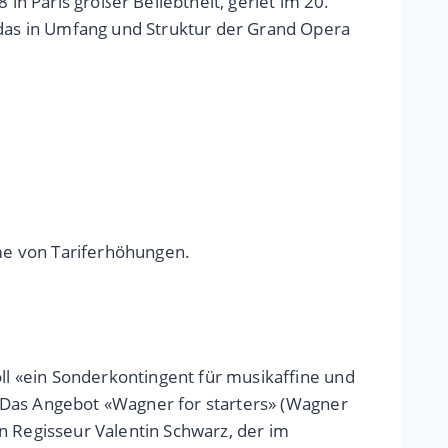
n Paris großer Beliebtheit, geriet im 20.
 das in Umfang und Struktur der Grand Opera
me von Tariferhöhungen.
oll «ein Sonderkontingent für musikaffine und
k. Das Angebot «Wagner for starters» (Wagner
n Regisseur Valentin Schwarz, der im