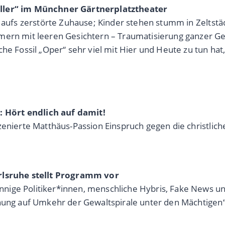
iller“ im Münchner Gärtnerplatztheater
en aufs zerstörte Zuhause; Kinder stehen stumm in Zelts
mern mit leeren Gesichtern – Traumatisierung ganzer Ge
che Fossil „Oper“ sehr viel mit Hier und Heute zu tun ha
 Hört endlich auf damit!
zenierte Matthäus-Passion Einspruch gegen die christlic
arlsruhe stellt Programm vor
nige Politiker*innen, menschliche Hybris, Fake News un
nung auf Umkehr der Gewaltspirale unter den Mächtigen“