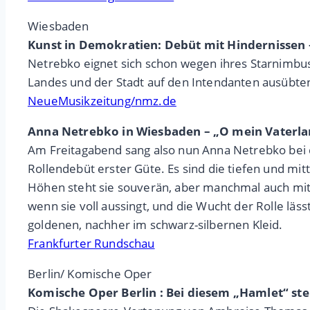
Wiesbaden
Kunst in Demokratien: Debüt mit Hindernissen
Netrebko eignet sich schon wegen ihres Starnimbus
Landes und der Stadt auf den Intendanten ausübte
NeueMusikzeitung/nmz.de
Anna Netrebko in Wiesbaden – „O mein Vaterlan
Am Freitagabend sang also nun Anna Netrebko bei de
Rollendebüt erster Güte. Es sind die tiefen und 
Höhen steht sie souverän, aber manchmal auch mit win
wenn sie voll aussingt, und die Wucht der Rolle läs
goldenen, nachher im schwarz-silbernen Kleid.
Frankfurter Rundschau
Berlin/ Komische Oper
Komische Oper Berlin : Bei diesem „Hamlet“ stell