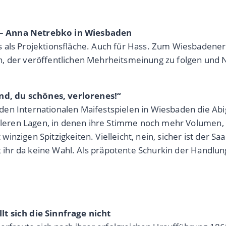
 – Anna Netrebko in Wiesbaden
 als Projektionsfläche. Auch für Hass. Zum Wiesbadener 
n, der veröffentlichen Mehrheitsmeinung zu folgen und 
d, du schönes, verlorenes!“
n Internationalen Maifestspielen in Wiesbaden die Abig
mittleren Lagen, in denen ihre Stimme noch mehr Volume
zigen Spitzigkeiten. Vielleicht, nein, sicher ist der Saal
st ihr da keine Wahl. Als präpotente Schurkin der Handlun
t sich die Sinnfrage nicht