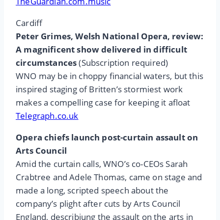
TheGuardian.com.music
Cardiff
Peter Grimes, Welsh National Opera, review:
A magnificent show delivered in difficult
circumstances
(Subscription required)
WNO may be in choppy financial waters, but this
inspired staging of Britten’s stormiest work
makes a compelling case for keeping it afloat
Telegraph.co.uk
Opera chiefs launch post-curtain assault on
Arts Council
Amid the curtain calls, WNO’s co-CEOs Sarah
Crabtree and Adele Thomas, came on stage and
made a long, scripted speech about the
company’s plight after cuts by Arts Council
England, describiung the assault on the arts in