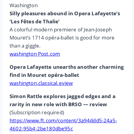
Washington
Silly pleasures abound in Opera Lafayette’s
‘Les Fêtes de Thalie’
A colorful modern premiere of Jean-Joseph
Mouret’s 1714 opéra-ballet is good for more
than a giggle.
washington Post.com
Opera Lafayette unearths another charming
find in Mouret opéra-ballet
washington.classical.eview
Simon Rattle explores jagged edges and a
rarity in new role with BRSO — review
(Subscription required)
https://www.ft.com/content/3a94ddd5-24a5-
4602-95b4-2be180dbe95c