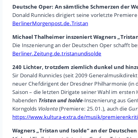
Deutsche Oper: An sämtliche Schmerzen der Welt
Donald Runnicles dirigiert seine vorletzte Premier
BerlinerMorgenpost.de.Tristan
Michael Thalheimer inszeniert Wagners „Trista
Die Inszenierung an der Deutschen Oper schafft beso
Berliner.Zeitung.de.tristanundisolde
240 Lichter, trotzdem ziemlich dunkel und hinz
Sir Donald Runnicles (seit 2009 Generalmusikdirektor
neuer Chefdirigent der Dresdner Philharmonie (in
Saison – die letzten Dirigate seiner Wahl im erst
habenden
Tristan und Isolde
-Inszenierung aus Gen
Korngolds
Violanta
(Premiere: 25.01.), auch die
Gur
https://www.kultura-extra.de/musik/premierenkri
Wagners „Tristan und Isolde“ an der Deutsche