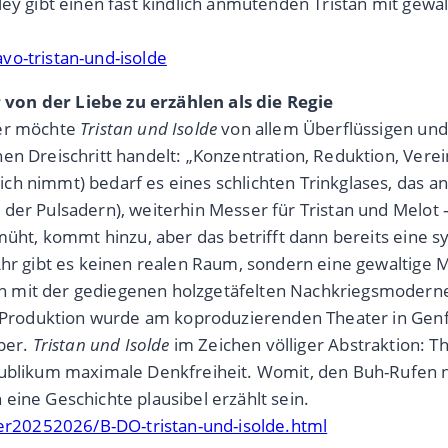
ey gibt einen fast kindlich anmutenden Tristan mit gewal
vo-tristan-und-isolde
von der Liebe zu erzählen als die Regie
mer möchte
Tristan und Isolde
von allem Überflüssigen und
n Dreischritt handelt: „Konzentration, Reduktion, Vereinf
ch nimmt) bedarf es eines schlichten Trinkglases, das a
der Pulsadern), weiterhin Messer für Tristan und Melot –
bmüht, kommt hinzu, aber das betrifft dann bereits eine
Ahr gibt es keinen realen Raum, sondern eine gewaltige 
h mit der gediegenen holzgetäfelten Nachkriegsmodern
e Produktion wurde am koproduzierenden Theater in Genf 
Oper.
Tristan und Isolde
im Zeichen völliger Abstraktion: 
Publikum maximale Denkfreiheit. Womit, den Buh-Rufen na
h eine Geschichte plausibel erzählt sein.
r20252026/B-DO-tristan-und-isolde.html