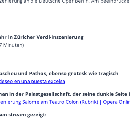
nszenierung an die Deutsche Oper Berlin. Am beeindruck
r in Züricher Verdi-Inszenierung
7 Minuten)
Abscheu und Pathos, ebenso grotesk wie tragisch
 deseo en una puesta excelsa
n in der Palastgesellschaft, der seine dunkle Seite i
enierung Salome am Teatro Colon (Rubrik) | Opera Onlin
sen stream gezeigt: