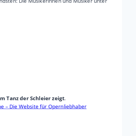
endsten: Die Musikerinnen und Musiker unter
m Tanz der Schleier zeigt
.
e – Die Website für Opernliebhaber