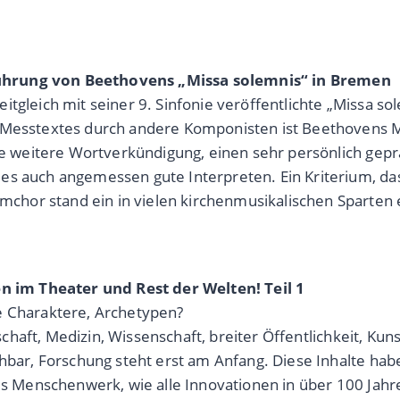
führung von Beethovens „Missa solemnis“ in Bremen
tgleich mit seiner 9. Sinfonie veröffentlichte „Missa so
 Messtextes durch andere Komponisten ist Beethovens Mi
hne weitere Wortverkündigung, einen sehr persönlich gep
es auch angemessen gute Interpreten. Ein Kriterium, da
hor stand ein in vielen kirchenmusikalischen Sparten 
en im Theater und Rest der Welten! Teil 1
e Charaktere, Archetypen?
tschaft, Medizin, Wissenschaft, breiter Öffentlichkeit, Ku
ehbar, Forschung steht erst am Anfang. Diese Inhalte hab
hes Menschenwerk, wie alle Innovationen in über 100 Jahr