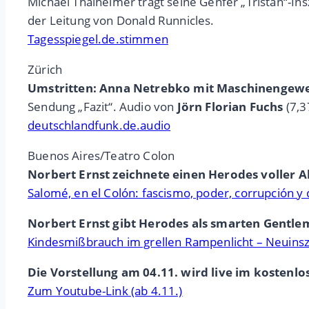
Michael Thalheimer trägt seine Genfer „Tristan“-I
der Leitung von Donald Runnicles.
Tagesspiegel.de.stimmen
Zürich
Umstritten: Anna Netrebko mit Maschinengeweh
Sendung „Fazit“. Audio von
Jörn Florian Fuchs
(7,3
deutschlandfunk.de.audio
Buenos Aires/Teatro Colon
Norbert Ernst zeichnete einen Herodes voller 
Salomé, en el Colón: fascismo, poder, corrupción y
Norbert Ernst gibt Herodes als smarten Gentlema
Kindesmißbrauch im grellen Rampenlicht – Neuinsz
Die Vorstellung am 04.11. wird live im kostenlo
Zum Youtube-Link (ab 4.11.)