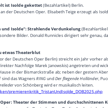
 ist Isolde gekettet
(Bezahlartikel) Berlin.
e an der Deutschen Oper. Elisabeth Teige erzeugt als Is
n und Isolde“: Strahlende Verdunkelung
(Bezahlartikel
ndere Bilder. Donald Runnicles dirigiert sehr genau, das 
u etwas Theaterblut
 der Deutschen Oper Berlin) streicht ein Jahr vorher als 
 direkter Nachfolge Marek Janowskis) angetreten und wi
en Hause in der Bismarckstraße ab; neben der gestern Ab
f sind das Wagners
RING
und
Der fliegende Holländer
, Puc
relieder
von Schönberg wird er musikalisch leiten.
tiken/premierenkritik_TristanUndIsolde_DOB2025.php
n Oper: Theater der Stimmen und durchschnittenen 