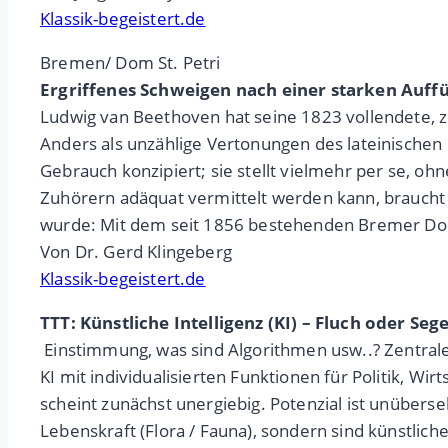
Klassik-begeistert.de
Bremen/ Dom St. Petri
Ergriffenes Schweigen nach einer starken Auf
Ludwig van Beethoven hat seine 1823 vollendete, zei
Anders als unzählige Vertonungen des lateinischen
Gebrauch konzipiert; sie stellt vielmehr per se, o
Zuhörern adäquat vermittelt werden kann, braucht 
wurde: Mit dem seit 1856 bestehenden Bremer Domc
Von Dr. Gerd Klingeberg
Klassik-begeistert.de
TTT: Künstliche Intelligenz (KI) – Fluch oder Seg
Einstimmung, was sind Algorithmen usw..? Zentral
KI mit individualisierten Funktionen für Politik, Wir
scheint zunächst unergiebig. Potenzial ist unübers
Lebenskraft (Flora / Fauna), sondern sind künstlic