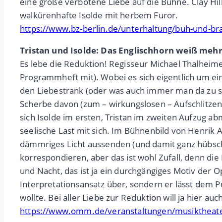
eine große verbotene Liebe auf die Bühne. Clay Hill
walkürenhafte Isolde mit herbem Furor.
https://www.bz-berlin.de/unterhaltung/buh-und-bra
Tristan und Isolde: Das Englischhorn weiß mehr 
Es lebe die Reduktion! Regisseur Michael Thalhei
Programmheft mit). Wobei es sich eigentlich um eine
den Liebestrank (oder was auch immer man da zu si
Scherbe davon (zum – wirkungslosen – Aufschlitzen 
sich Isolde im ersten, Tristan im zweiten Aufzug a
seelische Last mit sich. Im Bühnenbild von Henrik 
dämmriges Licht aussenden (und damit ganz hübsc
korrespondieren, aber das ist wohl Zufall, denn di
und Nacht, das ist ja ein durchgängiges Motiv der 
Interpretationsansatz über, sondern er lässt dem 
wollte. Bei aller Liebe zur Reduktion will ja hier auc
https://www.omm.de/veranstaltungen/musiktheate