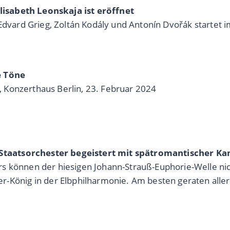
isabeth Leonskaja ist eröffnet
n Edvard Grieg, Zoltán Kodály und Antonín Dvořák starte
e Töne
 Konzerthaus Berlin, 23. Februar 2024
Staatsorchester begeistert mit spätromantischer K
ers können der hiesigen Johann-Strauß-Euphorie-Welle 
nig in der Elbphilharmonie. Am besten geraten allerd