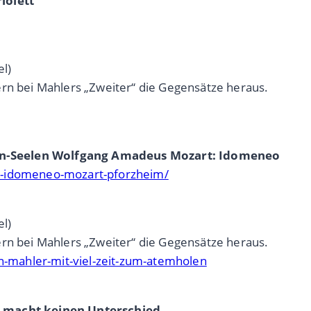
iolett
el)
ern bei Mahlers „Zweiter“ die Gegensätze heraus.
en-Seelen Wolfgang Amadeus Mozart: Idomeneo
r-idomeneo-mozart-pforzheim/
el)
ern bei Mahlers „Zweiter“ die Gegensätze heraus.
-mahler-mit-viel-zeit-zum-atemholen
g macht keinen Unterschied