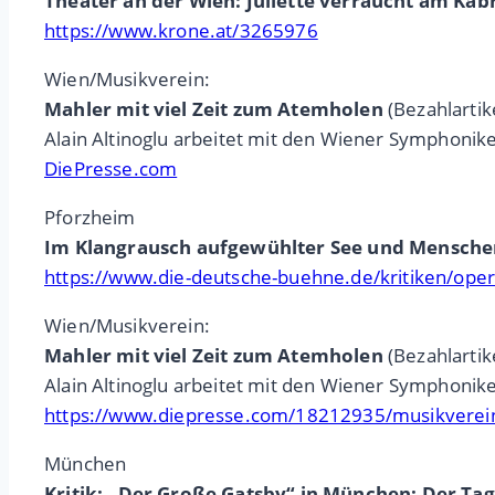
Theater an der Wien: Juliette verraucht am Kabr
https://www.krone.at/3265976
Wien/Musikverein:
Mahler mit viel Zeit zum Atemholen
(Bezahlartik
Alain Altinoglu arbeitet mit den Wiener Symphonik
DiePresse.com
Pforzheim
Im Klangrausch aufgewühlter See und Mensch
https://www.die-deutsche-buehne.de/kritiken/ope
Wien/Musikverein:
Mahler mit viel Zeit zum Atemholen
(Bezahlartik
Alain Altinoglu arbeitet mit den Wiener Symphonik
https://www.diepresse.com/18212935/musikverein
München
Kritik: „Der Große Gatsby“ in München: Der Ta