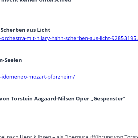
Scherben aus Licht
-orchestra-mit-hilary-hahn-scherben-aus-licht-92853195
n-Seelen
r-idomeneo-mozart-pforzheim/
von Torstein Aagaard-Nilsen Oper „Gespenster
“
rei nach Henrik Ibsen – als Opernuraufführung von Torst