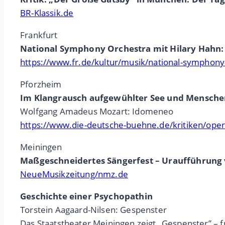
BR-Klassik.de
Frankfurt
National Symphony Orchestra mit Hilary Hahn: 
https://www.fr.de/kultur/musik/national-symphony
Pforzheim
Im Klangrausch aufgewühlter See und Mensche
Wolfgang Amadeus Mozart: Idomeneo
https://www.die-deutsche-buehne.de/kritiken/ope
Meiningen
Maßgeschneidertes Sängerfest – Uraufführung 
NeueMusikzeitung/nmz.de
Geschichte einer Psychopathin
Torstein Aagaard-Nilsen: Gespenster
Das Staatstheater Meiningen zeigt „Gespenster” – f