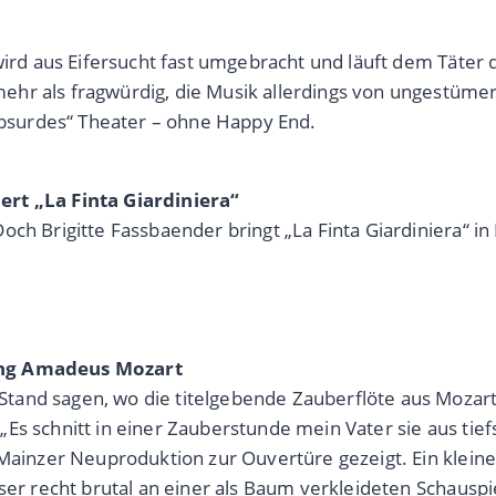
wird aus Eifersucht fast umgebracht und läuft dem Täter 
r als fragwürdig, die Musik allerdings von ungestümer E
„absurdes“ Theater – ohne Happy End.
ert „La Finta Giardiniera“
ch Brigitte Fassbaender bringt „La Finta Giardiniera“ in 
gang Amadeus Mozart
tand sagen, wo die titelgebende Zauberflöte aus Mozar
Es schnitt in einer Zauberstunde mein Vater sie aus tie
 Mainzer Neuproduktion zur Ouvertüre gezeigt. Ein kleine
ser recht brutal an einer als Baum verkleideten Schauspi