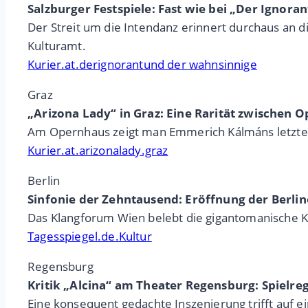
Salzburger Festspiele: Fast wie bei „Der Ignor
Der Streit um die Intendanz erinnert durchaus an d
Kulturamt.
Kurier.at.derignorantund der wahnsinnige
Graz
„Arizona Lady“ in Graz: Eine Rarität zwischen 
Am Opernhaus zeigt man Emmerich Kálmáns letztes
Kurier.at.arizonalady.graz
Berlin
Sinfonie der Zehntausend: Eröffnung der Berli
Das Klangforum Wien belebt die gigantomanische Ko
Tagesspiegel.de.Kultur
Regensburg
Kritik „Alcina“ am Theater Regensburg: Spielreg
Eine konsequent gedachte Inszenierung trifft auf 