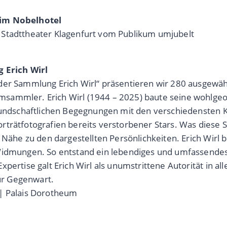
 im Nobelhotel
 Stadttheater Klagenfurt vom Publikum umjubelt
 Erich Wirl
 der Sammlung Erich Wirl“ präsentieren wir 280 ausgewä
sammler. Erich Wirl (1944 – 2025) baute seine wohlgeor
reundschaftlichen Begegnungen mit den verschiedensten K
trätfotografien bereits verstorbener Stars. Was diese S
 Nähe zu den dargestellten Persönlichkeiten. Erich Wirl 
Widmungen. So entstand ein lebendiges und umfassendes 
pertise galt Erich Wirl als unumstrittene Autorität in al
ur Gegenwart.
| Palais Dorotheum