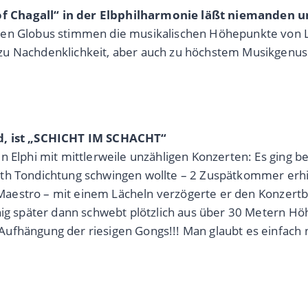
f Chagall“ in der Elbphilharmonie läßt niemanden 
mten Globus stimmen die musikalischen Höhepunkte von 
zu Nachdenklichkeit, aber auch zu höchstem Musikgenus
nd, ist „SCHICHT IM SCHACHT“
 Elphi mit mittlerweile unzähligen Konzerten: Es ging ber
th Tondichtung schwingen wollte – 2 Zuspätkommer erhie
en Maestro – mit einem Lächeln verzögerte er den Konzert
nig später dann schwebt plötzlich aus über 30 Metern Hö
ufhängung der riesigen Gongs!!! Man glaubt es einfach 