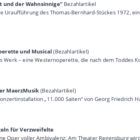
ant und der Wahnsinnige“
Bezahlartikel
ie Uraufführung des Thomas-Bernhard-Stückes 1972, einen
Operette und Musical
(Bezahlartikel)
 Werk – eine Westernoperette, die nach dem Toddes K
ner MaerzMusik
(Bezahlartikel)
nzertinstallation „11.000 Saiten“ von Georg Friedrich H
eln für Verzweifelte
eine Oper voller Ambivalenz: Am Theater Regensburg wir