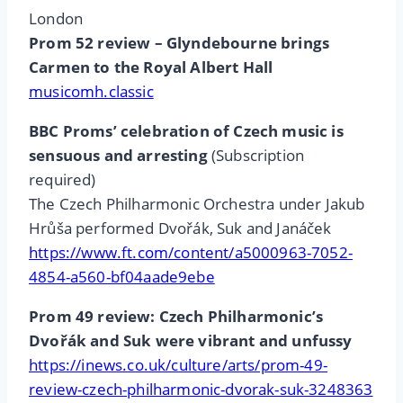
London
Prom 52 review – Glyndebourne brings
Carmen to the Royal Albert Hall
musicomh.classic
BBC Proms’ celebration of Czech music is
sensuous and arresting
(Subscription
required)
The Czech Philharmonic Orchestra under Jakub
Hrůša performed Dvořák, Suk and Janáček
https://www.ft.com/content/a5000963-7052-
4854-a560-bf04aade9ebe
Prom 49 review: Czech Philharmonic’s
Dvořák and Suk were vibrant and unfussy
https://inews.co.uk/culture/arts/prom-49-
review-czech-philharmonic-dvorak-suk-3248363