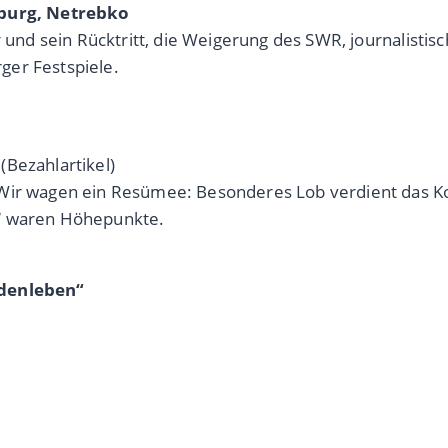
z­burg, Netrebko
r und sein Rücktritt, die Weigerung des SWR, journalistis
ger Festspiele.
(Bezahlartikel)
. Wir wagen ein Resümee: Besonderes Lob verdient das 
n“ waren Höhepunkte.
ldenleben“