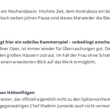
och ein Nischendasein. Höchste Zeit, dem Kontrabass ein
ach sieben Jahren Pause sind dieses Mal wieder die Bäs
ngt hier ein subtiles Kammerspiel – unbedingt ansch
öllner Oper, ist immer wieder für Überraschungen gut. D
r den großen Häusern zutraut. Im Fall der Frau ohne Sch
 einen erweiterten Blick auf das Werk ermöglicht.
chen Höhenflügen
ester, das offiziell eigentlich nicht zu den Spitzenorches
m gegenwärtigen Chef Vladimir Jurowski auch nicht verwun