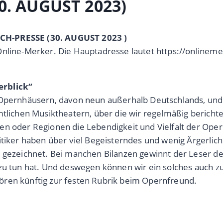
0. AUGUST 2023)
OCH-PRESSE (30. AUGUST 2023 )
Online-Merker. Die Hauptadresse lautet https://onlinem
erblick“
 Opernhäusern, davon neun außerhalb Deutschlands, und 
mtlichen Musiktheatern, über die wir regelmäßig berichte
ten oder Regionen die Lebendigkeit und Vielfalt der Op
itiker haben über viel Begeisterndes und wenig Ärgerli
s gezeichnet. Bei manchen Bilanzen gewinnt der Leser de
 zu tun hat. Und deswegen können wir ein solches auch z
gehören künftig zur festen Rubrik beim Opernfreund.