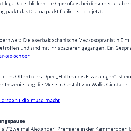
m Flug. Dabei blicken die Opernfans bei diesem Stück ber
 packt das Drama packt freilich schon jetzt.
 Opernwelt: Die aserbaidschanische Mezzosopranistin Elmi
troffen und sind mit ihr spazieren gegangen. Ein Gespr
r-sie-schoen
acques Offenbachs Oper „Hoffmanns Erzählungen“ ist ei
rer Inszenierung die Muse in Gestalt von Wallis Giunta o
erzaehlt-die-muse-macht
angspause
ia“/“Zweimal Alexander“ Premiere in der Kammeroper, bev