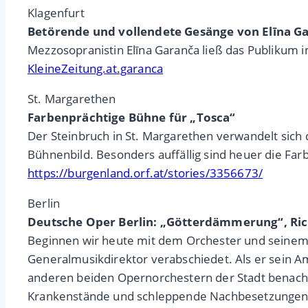
Klagenfurt
Betörende und vollendete Gesänge von Elīna G
Mezzosopranistin Elīna Garanča ließ das Publikum 
KleineZeitung.at.garanca
St. Margarethen
Farbenprächtige Bühne für „Tosca“
Der Steinbruch in St. Margarethen verwandelt sich d
Bühnenbild. Besonders auffällig sind heuer die Far
https://burgenland.orf.at/stories/3356673/
Berlin
Deutsche Oper Berlin: „Götterdämmerung“, Ri
Beginnen wir heute mit dem Orchester und seinem 
Generalmusikdirektor verabschiedet. Als er sein Am
anderen beiden Opernorchestern der Stadt benachtei
Krankenstände und schleppende Nachbesetzungen fr