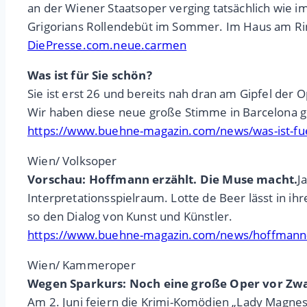
an der Wiener Staatsoper verging tatsächlich wie i
Grigorians Rollendebüt im Sommer. Im Haus am Ring
DiePresse.com.neue.carmen
Was ist für Sie schön?
Sie ist erst 26 und bereits nah dran am Gipfel der
Wir haben diese neue große Stimme in Barcelona ge
https://www.buehne-magazin.com/news/was-ist-fue
Wien/ Volksoper
Vorschau: Hoffmann erzählt. Die Muse macht.
J
Interpretationsspielraum. Lotte de Beer lässt in ih
so den Dialog von Kunst und Künstler.
https://www.buehne-magazin.com/news/hoffmann-
Wien/ Kammeroper
Wegen Sparkurs: Noch eine große Oper vor Zw
Am 2. Juni feiern die Krimi-Komödien „Lady Magnes