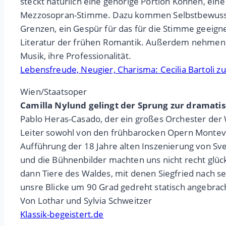
steckt natürlich eine gehörige Portion Können, ein
Mezzosopran-Stimme. Dazu kommen Selbstbewusstse
Grenzen, ein Gespür für das für die Stimme geeign
Literatur der frühen Romantik. Außerdem nehmen die 
Musik, ihre Professionalität.
Lebensfreude, Neugier, Charisma: Cecilia Bartoli z
Wien/Staatsoper
Camilla Nylund gelingt der Sprung zur dramati
Pablo Heras-Casado, der ein großes Orchester der W
Leiter sowohl von den frühbarocken Opern Montever
Aufführung der 18 Jahre alten Inszenierung von Sv
und die Bühnenbilder machten uns nicht recht glüc
dann Tiere des Waldes, mit denen Siegfried nach se
unsre Blicke um 90 Grad gedreht statisch angebrac
Von Lothar und Sylvia Schweitzer
Klassik-begeistert.de