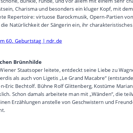
e schöne, dunkle, runde, und vor allem mit einem sehr ch
in, Charisma und besonders ein kluger Kopf, mit dem 
ete Repertoire: virtuose Barockmusik, Opern-Partien von
Natürlichkeit der Sängerin ein, ihr charakteristisches L
um 60. Geburtstag | ndr.de
schen Brünnhilde
iener Staatsoper leitete, entdeckt seine Liebe zu Wagne
dis als auch von Ligetis „Le Grand Macabre“ (entstande
en-Eric Bechtolf. Bühne Rolf Glittenberg, Kostüme Maria
klich. Schon damals arbeitete man mit „Wänden“, die tei
inen Erzählungen anstelle von Geschwistern und Freunden 
ht.