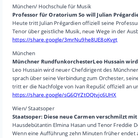
München/ Hochschule für Musik
Professor für Oratorium So will Julian Prégard
Heute tritt Julian Prégardien offiziell seine Prof
Tenor über geistliche Musik, neue Wege in der Aus
https://share.google/3mrNu9he8UE8oKvgt
München
Münchner RundfunkorchesterLeo Hussain wird 
Leo Hussain wird neuer Chefdirigent des Münchner 
sprach über seine Verbindung zum Orchester, seine
tritt er die Nachfolge von Ivan Repušić offiziell an
https://share.google/sG6QYZtOQtvjc6UHX
Wien/ Staatsoper
Staatsoper: Diese neue Carmen verschmilzt mit 
Hausdebütantin Elmina Hasan und Tenor Freddie 
Wenn eine Aufführung zehn Minuten früher endet als