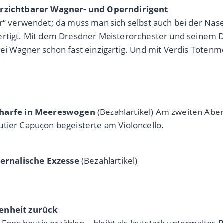
verzichtbarer Wagner- und Operndirigent
är“ verwendet; da muss man sich selbst auch bei der Nas
ertigt. Mit dem Dresdner Meisterorchester und seinem D
ei Wagner schon fast einzigartig. Und mit Verdis Totenm
rharfe in Meereswogen
(Bezahlartikel) Am zweiten Abe
utier Capuçon begeisterte am Violoncello.
ernalische Exzesse
(Bezahlartikel)
genheit zurück
s Epos heutig erzählen – bleibt als lautstark untermaltes