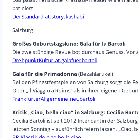
patiniert
DerStandard.at.story.kashabi
Salzburg
Großes Geburtstagskino: Gala für la Bartoli
Die zweistündige Revue bot durchaus Genuss. Vor al
DrehpunktKultur.at.galafuerbartoli
Gala für die Primadonna
(Bezahlartikel)
Bei den Pfingstfestspielen von Salzburg sorgt die Fe
Oper „Il Viaggio a Reims“ als in ihrer eigenen Gebur
FrankfurterAllgemeine.net.bartoli
Kritik „Ciao, bella ciao“ in Salzburg: Cecilia Bar
Cecilia Bartoli ist seit 2012 Intendantin der Salzbur
letzten Sonntag – ausführlich feiern lassen. „Ciao, b
BR-Klassik.de.ciao.bella.ciao