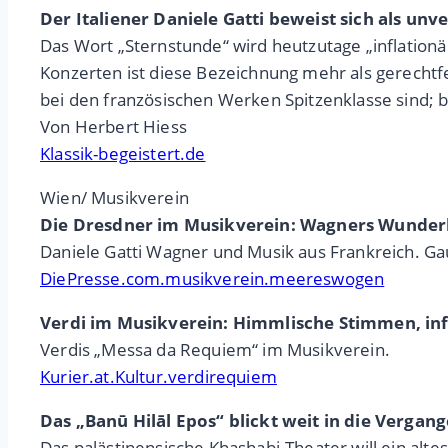
Der Italiener Daniele Gatti beweist sich als un
Das Wort „Sternstunde“ wird heutzutage „inflation
Konzerten ist diese Bezeichnung mehr als gerechtf
bei den französischen Werken Spitzenklasse sind; b
Von Herbert Hiess
Klassik-begeistert.de
Wien/ Musikverein
Die Dresdner im Musikverein: Wagners Wunde
Daniele Gatti Wagner und Musik aus Frankreich. Ga
DiePresse.com.musikverein.meereswogen
Verdi im Musikverein: Himmlische Stimmen, inf
Verdis „Messa da Requiem“ im Musikverein.
Kurier.at.Kultur.verdirequiem
Das „Banū Hilāl Epos“ blickt weit in die Vergan
Das palästinensische Khashabi-Theater will ein alte