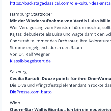
https://backstageclassical.com/die-kultur-des-anst
Hamburg/ Staatsoper
Mit der Wiederaufnahme von Verdis Luisa Mille
Wer Verdigesang vom Feinsten hören möchte, sollte 
Kajtazi debütierte als Luisa und wagte damit den Sch
überstrahlte immer das Orchester, ihre Kolorature
Stimme engelgleich durch den Raum
Von Dr. Ralf Wegner
Klassik-begeistert.de
Salzburg
Cecilia Bartoli: Douze points für ihre One-Wom
Die Diva und Pfingstfestspiel-Intendantin rockte d
DiePresse.com.bartoli
Wien
Opern-Star Wallis Giunta: „Ich bin ein neugieri