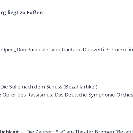
rg liegt zu Füßen
z
 Oper „Don Pasquale“ von Gaetano Donizetti Premiere im
Die Stille nach dem Schuss (Bezahlartikel)
die Opfer des Rassismus: Das Deutsche Symphonie-Orches
ichkeit –
„Die Zauberflöte“ am Theater Bremen (Bezahla