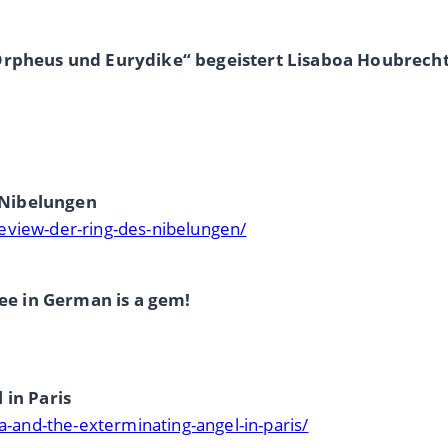
s „Orpheus und Eurydike“ begeistert Lisaboa Houbrech
 Nibelungen
eview-der-ring-des-nibelungen/
ee in German is a gem!
in Paris
and-the-exterminating-angel-in-paris/