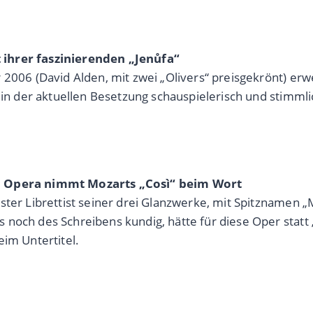
 ihrer faszinierenden „Jenůfa“
 2006 (David Alden, mit zwei „Olivers“ preisgekrönt) erw
d in der aktuellen Besetzung schauspielerisch und stimml
al Opera nimmt Mozarts „Così“ beim Wort
ster Librettist seiner drei Glanzwerke, mit Spitznamen „
noch des Schreibens kundig, hätte für diese Oper statt „
eim Untertitel.