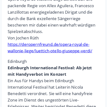
packende Regie von Allex Aguilera, Francesco
Lanzillottas energiegeladenes Dirigat und die
durch die Bank exzellente Sängerriege
bescheren mir dabei einen wahrhaft würdigen
Spielzeitabschluss.
Von Jochen Rüth
https://deropernfreund.de/opera-royal-de-
wallonie-liege/luettich-otello-giuseppe-verdi/
Edinburgh
Edinburgh International Festival: Ab jetzt
mit Handyverbot im Konzert
Ein Aus für Handys beim Edinburgh
International Festival hat Leiterin Nicola
Benedetti verordnet. Sie will eine handyfreie
Zone im Dienst des ungestörten Live-
Erlebnisses. Weiter begründet Benedetti diese