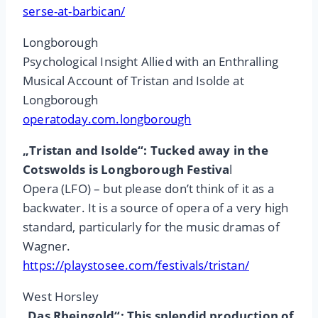
serse-at-barbican/
Longborough
Psychological Insight Allied with an Enthralling
Musical Account of Tristan and Isolde at
Longborough
operatoday.com.longborough
„Tristan and Isolde“: Tucked away in the
Cotswolds is Longborough Festiva
l
Opera (LFO) – but please don’t think of it as a
backwater. It is a source of opera of a very high
standard, particularly for the music dramas of
Wagner.
https://playstosee.com/festivals/tristan/
West Horsley
„
Das Rheingold“: This splendid production of