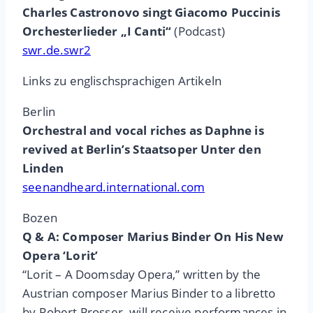
Charles Castronovo singt Giacomo Puccinis
Orchesterlieder „I Canti“
(Podcast)
swr.de.swr2
Links zu englischsprachigen Artikeln
Berlin
Orchestral and vocal riches as Daphne is
revived at Berlin’s Staatsoper Unter den
Linden
seenandheard.international.com
Bozen
Q & A: Composer Marius Binder On His New
Opera ‘Lorit’
“Lorit – A Doomsday Opera,” written by the
Austrian composer Marius Binder to a libretto
by Robert Prosser. will receive performances in