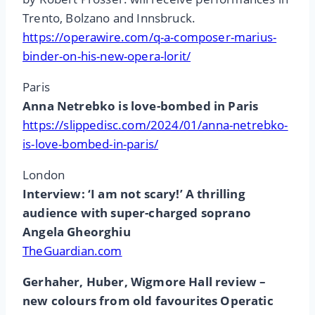
Trento, Bolzano and Innsbruck.
https://operawire.com/q-a-composer-marius-
binder-on-his-new-opera-lorit/
Paris
Anna Netrebko is love-bombed in Paris
https://slippedisc.com/2024/01/anna-netrebko-
is-love-bombed-in-paris/
London
Interview: ‘I am not scary!’ A thrilling
audience with super-charged soprano
Angela Gheorghiu
TheGuardian.com
Gerhaher, Huber, Wigmore Hall review –
new colours from old favourites Operatic