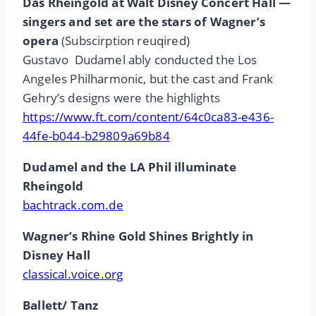
Das Rheingold at Walt Disney Concert Hall —
singers and set are the stars of Wagner’s
opera
(Subscirption reuqired)
Gustavo Dudamel ably conducted the Los
Angeles Philharmonic, but the cast and Frank
Gehry’s designs were the highlights
https://www.ft.com/content/64c0ca83-e436-
44fe-b044-b29809a69b84
Dudamel and the LA Phil illuminate
Rheingold
bachtrack.com.de
Wagner’s Rhine Gold Shines Brightly in
Disney Hall
classical.voice.org
Ballett/ Tanz