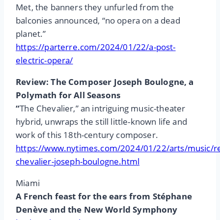
Met, the banners they unfurled from the
balconies announced, “no opera on a dead
planet.”
https://parterre.com/2024/01/22/a-post-
electric-opera/
Review: The Composer Joseph Boulogne, a
Polymath for All Seasons
“
The Chevalier,” an intriguing music-theater
hybrid, unwraps the still little-known life and
work of this 18th-century composer.
https://www.nytimes.com/2024/01/22/arts/music/r
chevalier-joseph-boulogne.html
Miami
A French feast for the ears from Stéphane
Denève and the New World Symphony