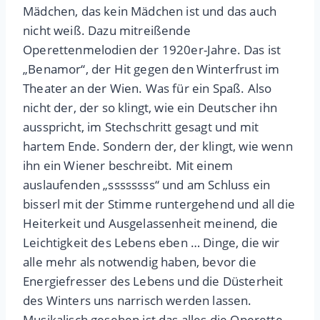
Mädchen, das kein Mädchen ist und das auch
nicht weiß. Dazu mitreißende
Operettenmelodien der 1920er-Jahre. Das ist
„Benamor“, der Hit gegen den Winterfrust im
Theater an der Wien. Was für ein Spaß. Also
nicht der, der so klingt, wie ein Deutscher
ihn
ausspricht, im Stechschritt
gesagt und mit
hartem Ende. Son
dern der, der klingt, wie wenn
ihn
ein Wiener beschreibt. Mit einem
auslaufen
den „
ssssssss“
und am Schluss ein
bisserl mit der
Stimme runtergehend und all die
Heiterkeit
und Ausgelassenheit meinend, die
Leichtigkeit
des Lebens eben … Dinge, die wir
alle mehr als
notwendig haben, bevor die
Energiefresser des
Lebens und die Düsterheit
des Winters uns
narrisch werden lassen.
Musikalisch gesehen
ist das alles die Operette.