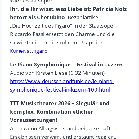
Wien/ Staatsoper
Ihr, die Ihr wisst, was Liebe ist: Patricia Nolz
betört als Cherubino
Bezahlartikel
„Die Hochzeit des Figaro“ in der Staatsoper:
Riccardo Fassi ersetzt den Charme und die
Gewitztheit der Titelrolle mit Slapstick
Kurier.at.figaro
Le Piano Symphonique – Festival in Luzern
Audio von Kirsten Liese (6,32 Minuten)
https://www.deutschlandfunk.de/le-piano-
symphonique-festival-in-luzern-100.html
TTT Musiktheater 2026 – Singulär und
komplex, Kombination etlicher
Voraussetzungen!
Auch wenn Alltagsverstand bei rätselhaften
Ergebnissen verwirrt und erstaunt reagiert,