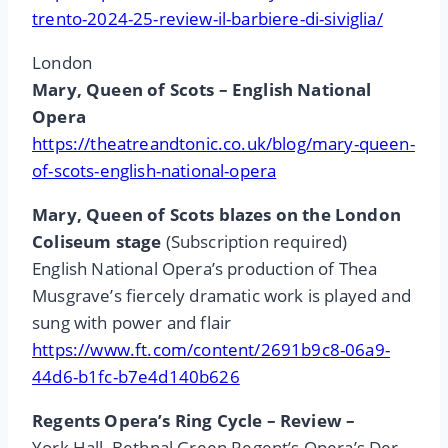
trento-2024-25-review-il-barbiere-di-siviglia/
London
Mary, Queen of Scots – English National
Opera
https://theatreandtonic.co.uk/blog/mary-queen-
of-scots-english-national-opera
Mary, Queen of Scots blazes on the London
Coliseum stage
(Subscription required)
English National Opera’s production of Thea
Musgrave’s fiercely dramatic work is played and
sung with power and flair
https://www.ft.com/content/2691b9c8-06a9-
44d6-b1fc-b7e4d140b626
Regents Opera’s Ring Cycle – Review –
York Hall, Bethnal Green Regent’s Opera’s Der