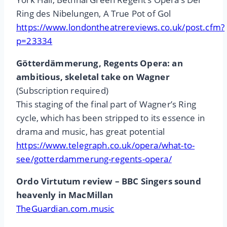
Ring des Nibelungen, A True Pot of Gol
https://www.londontheatrereviews.co.uk/post.cfm?
p=23334
Götterdämmerung, Regents Opera: an
ambitious, skeletal take on Wagner
(Subscription required)
This staging of the final part of Wagner’s Ring
cycle, which has been stripped to its essence in
drama and music, has great potential
https://www.telegraph.co.uk/opera/what-to-
see/gotterdammerung-regents-opera/
Ordo Virtutum review – BBC Singers sound
heavenly in MacMillan
TheGuardian.com.music