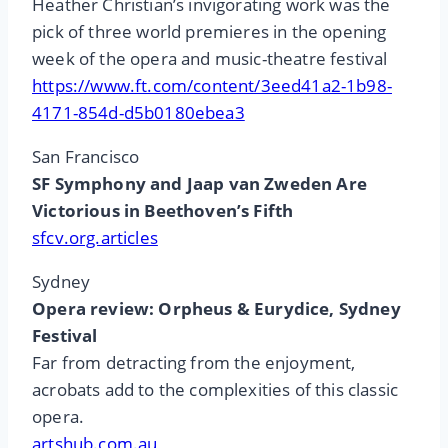
Heather Christian’s invigorating work was the
pick of three world premieres in the opening
week of the opera and music-theatre festival
https://www.ft.com/content/3eed41a2-1b98-
4171-854d-d5b0180ebea3
San Francisco
SF Symphony and Jaap van Zweden Are
Victorious in Beethoven’s Fifth
sfcv.org.articles
Sydney
Opera review: Orpheus & Eurydice, Sydney
Festival
Far from detracting from the enjoyment,
acrobats add to the complexities of this classic
opera.
artshub.com.au