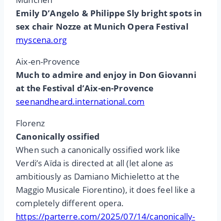
Emily D’Angelo & Philippe Sly bright spots in
sex chair Nozze at Munich Opera Festival
myscena.org
Aix-en-Provence
Much to admire and enjoy in Don Giovanni
at the Festival d’Aix-en-Provence
seenandheard.international.com
Florenz
Canonically ossified
When such a canonically ossified work like
Verdi’s Aïda is directed at all (let alone as
ambitiously as Damiano Michieletto at the
Maggio Musicale Fiorentino), it does feel like a
completely different opera.
https://parterre.com/2025/07/14/canonically-