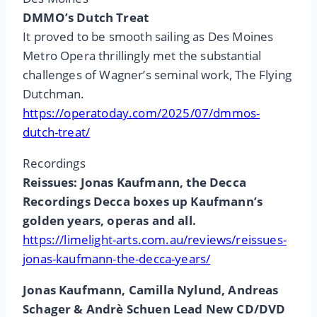
DMMO’s Dutch Treat
It proved to be smooth sailing as Des Moines
Metro Opera thrillingly met the substantial
challenges of Wagner’s seminal work, The Flying
Dutchman.
https://operatoday.com/2025/07/dmmos-
dutch-treat/
Recordings
Reissues: Jonas Kaufmann, the Decca
Recordings Decca boxes up Kaufmann’s
golden years, operas and all.
https://limelight-arts.com.au/reviews/reissues-
jonas-kaufmann-the-decca-years/
Jonas Kaufmann, Camilla Nylund, Andreas
Schager & Andrè Schuen Lead New CD/DVD