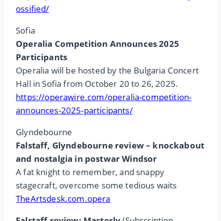
ossified/
Sofia
Operalia Competition Announces 2025
Participants
Operalia will be hosted by the Bulgaria Concert
Hall in Sofia from October 20 to 26, 2025.
https://operawire.com/operalia-competition-
announces-2025-participants/
Glyndebourne
Falstaff, Glyndebourne review – knockabout
and nostalgia in postwar Windsor
A fat knight to remember, and snappy
stagecraft, overcome some tedious waits
TheArtsdesk.com.opera
Falstaff review: Masterly
(Subscription