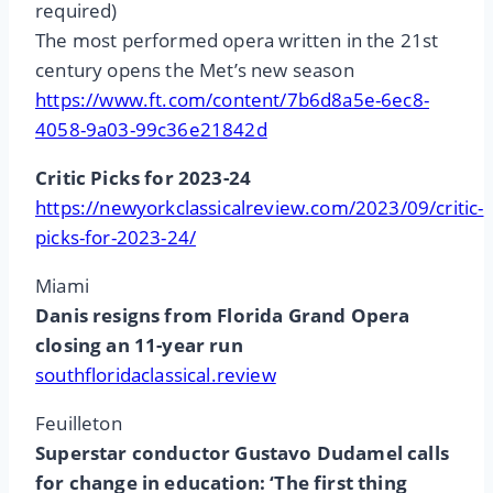
required)
The most performed opera written in the 21st
century opens the Met’s new season
https://www.ft.com/content/7b6d8a5e-6ec8-
4058-9a03-99c36e21842d
Critic Picks for 2023-24
https://newyorkclassicalreview.com/2023/09/critic-
picks-for-2023-24/
Miami
Danis resigns from Florida Grand Opera
closing an 11-year run
southfloridaclassical.review
Feuilleton
Superstar conductor Gustavo Dudamel calls
for change in education: ‘The first thing