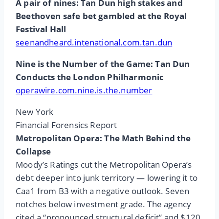
A pair of nines: Tan Dun high stakes and
Beethoven safe bet gambled at the Royal
Festival Hall
seenandheard.intenational.com.tan.dun
Nine is the Number of the Game: Tan Dun
Conducts the London Philharmonic
operawire.com.nine.is.the.number
New York
Financial Forensics Report
Metropolitan Opera: The Math Behind the
Collapse
Moody’s Ratings cut the Metropolitan Opera’s
debt deeper into junk territory — lowering it to
Caa1 from B3 with a negative outlook. Seven
notches below investment grade. The agency
cited a “pronounced structural deficit” and $120