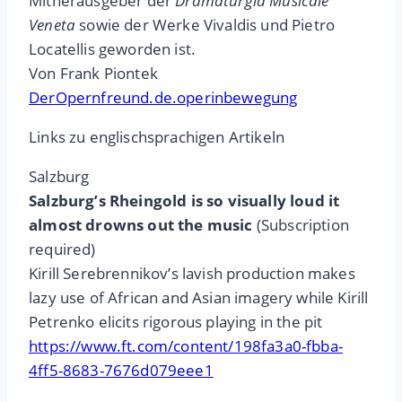
Mitherausgeber der
Dramaturgia Musicale
Veneta
sowie der Werke Vivaldis und Pietro
Locatellis geworden ist.
Von Frank Piontek
DerOpernfreund.de.operinbewegung
Links zu englischsprachigen Artikeln
Salzburg
Salzburg’s Rheingold is so visually loud it
almost drowns out the music
(Subscription
required)
Kirill Serebrennikov’s lavish production makes
lazy use of African and Asian imagery while Kirill
Petrenko elicits rigorous playing in the pit
https://www.ft.com/content/198fa3a0-fbba-
4ff5-8683-7676d079eee1