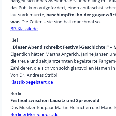
hangelt sich indes zweieinhalb Stunden lang mit K
das Publikum aufgefordert, einen antifaschistische
lautstark murrte,
beschimpfte ihn der gegenwärti
war.
Die Zeiten – sie sind halt manchmal so.
BR-Klassik.de
Kiel
„Dieser Abend schreibt Festival-Geschichte!“ – 
Eigentlich hätten Martha Argerich, Janine Jansen 
die treue und seit Jahrzehnten begeisterte Fang
Zahl derer, die sich von solch glanzvollen Namen in 
Von Dr. Andreas Ströbl
Klassik-begeistert.de
Berlin
Festival zwischen Lausitz und Spreewald
Das Musiker-Ehepaar Martin Helmchen und Marie-E
BerlinerMorgenpost.de