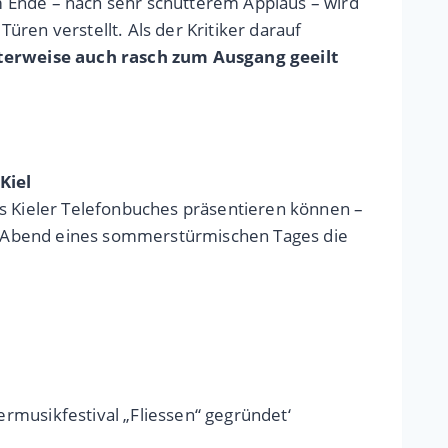
m Ende – nach sehr schütterem Applaus – wird
ren verstellt. Als der Kritiker darauf
terweise auch rasch zum Ausgang geeilt
Kiel
es Kieler Telefonbuches präsentieren können –
m Abend eines sommerstürmischen Tages die
usikfestival „Fliessen“ gegründet‘