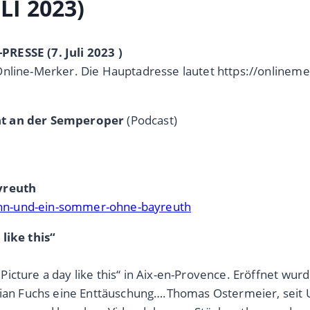
LI 2023)
RESSE (7. Juli 2023 )
Online-Merker. Die Hauptadresse lautet https://onlinem
ent an der Semperoper
(Podcast)
yreuth
ann-und-ein-sommer-ohne-bayreuth
like this“
icture a day like this“ in Aix-en-Provence. Eröffnet wur
orian Fuchs eine Enttäuschung….Thomas Ostermeier, seit 