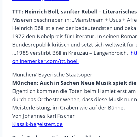
TTT: Heinrich Böll, sanfter Rebell – Literarisch
Miseren beschrieben in: „Mainstream + Usus + Affe
Heinrich Böll ist einer der bedeutendsten und bek
1972 den Nobelpreis für Literatur. In seinen Romane
Bundesrepublik kritisch und setzt sich weltweit fü
…1985 verstirbt Böll in Kreuzau – Langenbroich.
ht
onlinemerker.com/ttt.boell
München/ Bayerische Staatsoper
München: Auch in Sachen Neue Musik spielt dies
Eigentlich kommen die Toten beim Hamlet erst am E
durch das Orchester wehen, dass diese Musik nur na
Meisterleistung, im Graben wie auf der Bühne.
Von Johannes Karl Fischer
Klassik-begeistert.de