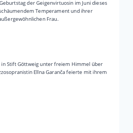
eburtstag der Geigenvirtuosin im Juni dieses
 überschäumendem Temperament und ihrer
außergewöhnlichen Frau.
in Stift Göttweig unter freiem Himmel über
zosopranistin Elīna Garanča feierte mit ihrem