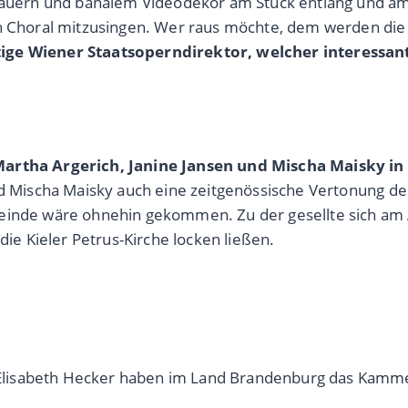
alauern und banalem Videodekor am Stück entlang und a
n Choral mitzusingen. Wer raus möchte, dem werden die Tü
ge Wiener Staatsoperndirektor, welcher interessan
Martha Argerich, Janine Jansen und Mischa Maisky in 
und Mischa Maisky auch eine zeitgenössische Vertonung d
emeinde wäre ohnehin gekommen. Zu der gesellte sich a
die Kieler Petrus-Kirche locken ließen.
lisabeth Hecker haben im Land Brandenburg das Kammerm