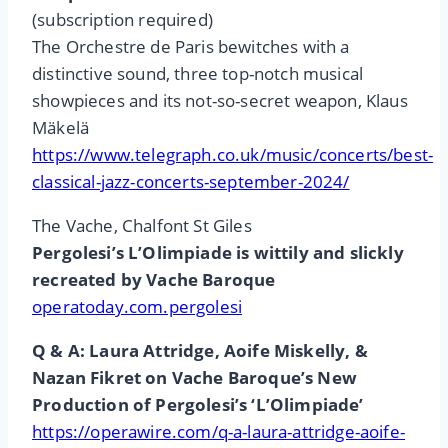
(subscription required)
The Orchestre de Paris bewitches with a
distinctive sound, three top-notch musical
showpieces and its not-so-secret weapon, Klaus
Mäkelä
https://www.telegraph.co.uk/music/concerts/best-
classical-jazz-concerts-september-2024/
The Vache, Chalfont St Giles
Pergolesi’s L’Olimpiade is wittily and slickly
recreated by Vache Baroque
operatoday.com.pergolesi
Q & A: Laura Attridge, Aoife Miskelly, &
Nazan Fikret on Vache Baroque’s New
Production of Pergolesi’s ‘L’Olimpiade’
https://operawire.com/q-a-laura-attridge-aoife-