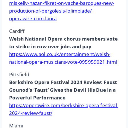
miskelly-nazan-fikret-on-vache-baroques-new-
production-of-pergolesis-lolimpiade/
operawire.com.laura
Cardiff
Welsh National Opera chorus members vote
to strike in row over jobs and pay
https://www.aol.co.uk/entertainment/welsh-
national-opera-musicians-vote-095959021.html
Pittsfield
Berkshire Opera Festival 2024 Review: Faust
Gounod’s ‘Faust’ Gives the Devil His Due in a
Powerful Performance
https://operawire.com/berkshire-opera-festival-
2024-review-faust/
Miami