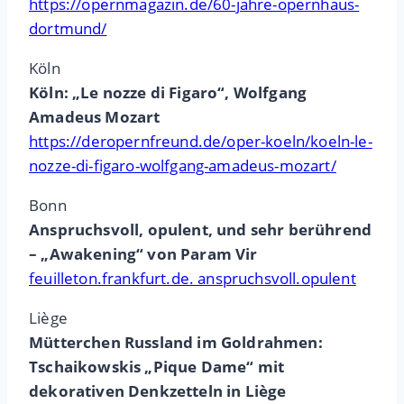
https://opernmagazin.de/60-jahre-opernhaus-
dortmund/
Köln
Köln: „Le nozze di Figaro“, Wolfgang
Amadeus Mozart
https://deropernfreund.de/oper-koeln/koeln-le-
nozze-di-figaro-wolfgang-amadeus-mozart/
Bonn
Anspruchsvoll, opulent, und sehr berührend
– „Awakening“ von Param Vir
feuilleton.frankfurt.de. anspruchsvoll.opulent
Liège
Mütterchen Russland im Goldrahmen:
Tschaikowskis „Pique Dame“ mit
dekorativen Denkzetteln in Liège