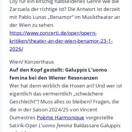
Loy für ein kitschig halbseidenes Genre wie die
Zarzuela der richtige ist? Die Antwort ist derzeit
mit Pablo Lunas „Benamor“ im Musiktheater an
der Wien zu sehen.
https://www.concerti.de/oper/opern-
kritiken/theater-an-der-wien-benamor-23-1-
2026/
Wien/ Konzerthaus
Auf den Kopf gestellt: Galuppis L’uomo
femina bei den Wiener Resonanzen
Wer hat denn wirklich die Hosen an? Und wer ist
eigentlich das vermeintlich „schwächere
Geschlecht“? Muss alles so bleiben? Fragen, die
die in der Saison 2024/25 von Vincent
Dumestres
Poème Harmonique
vorgestellte
Satirik-Oper
L’uomo femina
Baldassare Galuppis