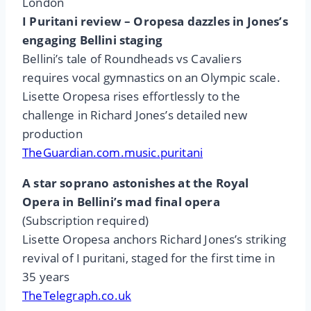
London
I Puritani review – Oropesa dazzles in Jones’s
engaging Bellini staging
Bellini’s tale of Roundheads vs Cavaliers
requires vocal gymnastics on an Olympic scale.
Lisette Oropesa rises effortlessly to the
challenge in Richard Jones’s detailed new
production
TheGuardian.com.music.puritani
A star soprano astonishes at the Royal
Opera in Bellini’s mad final opera
(Subscription required)
Lisette Oropesa anchors Richard Jones’s striking
revival of I puritani, staged for the first time in
35 years
TheTelegraph.co.uk