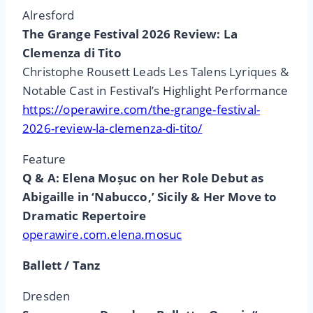
Alresford
The Grange Festival 2026 Review: La
Clemenza di Tito
Christophe Rousett Leads Les Talens Lyriques &
Notable Cast in Festival’s Highlight Performance
https://operawire.com/the-grange-festival-
2026-review-la-clemenza-di-tito/
Feature
Q & A: Elena Moșuc on her Role Debut as
Abigaille in ‘Nabucco,’ Sicily & Her Move to
Dramatic Repertoire
operawire.com.elena.mosuc
Ballett / Tanz
Dresden