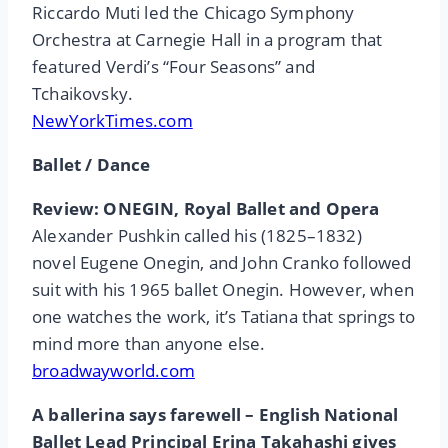
Riccardo Muti led the Chicago Symphony
Orchestra at Carnegie Hall in a program that
featured Verdi’s “Four Seasons” and
Tchaikovsky.
NewYorkTimes.com
Ballet / Dance
Review: ONEGIN, Royal Ballet and Opera
Alexander Pushkin called his (1825–1832)
novel Eugene Onegin, and John Cranko followed
suit with his 1965 ballet Onegin. However, when
one watches the work, it’s Tatiana that springs to
mind more than anyone else.
broadwayworld.com
A ballerina says farewell – English National
Ballet Lead Principal Erina Takahashi gives