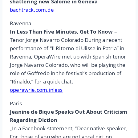
shattering new Salome in Geneva
bachtrack.com.de
Ravenna
In Less Than Five Minutes, Get To Know
–
Tenor Jorge Navarro Colorado During a recent
performance of “Il Ritorno di Ulisse in Patria” in
Ravenna, OperaWire met up with Spanish tenor
Jorge Navarro Colorado, who will be playing the
role of Goffredo in the festival’s production of
“Rinaldo,” for a quick chat.
operawrie.com.inless
Paris
Jeanine de Bique Speaks Out About Criticism
Regarding Diction
„In a Facebook statement, “Dear native speaker,
For those of you who are not vocal diction