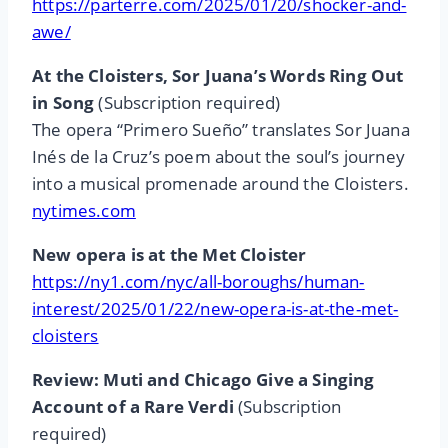
https://parterre.com/2025/01/20/shocker-and-
awe/
At the Cloisters, Sor Juana’s Words Ring Out
in Song
(Subscription required)
The opera “Primero Sueño” translates Sor Juana
Inés de la Cruz’s poem about the soul’s journey
into a musical promenade around the Cloisters.
nytimes.com
New opera is at the Met Cloister
https://ny1.com/nyc/all-boroughs/human-
interest/2025/01/22/new-opera-is-at-the-met-
cloisters
Review: Muti and Chicago Give a Singing
Account of a Rare Verdi
(Subscription
required)