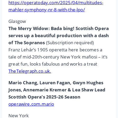
https://operatoday.com/2025/04/multitudes-
mahler-symphony-nr-8-with-the-lpo/
Glasgow
The Merry Widow: Bada bing! Scottish Opera
serves up a beautiful production with a dash
of The Sopranos
(Subscription required)
Franz Lehár’s 1905 operetta here becomes a
tale of mid-20th-century New York mafiosi – it’s
great fun, looks fabulous and works a treat
TheTelegraph.co.uk.
Mario Chang, Lauren Fagan, Gwyn Hughes
Jones, Annemarie Kremer & Lea Shaw Lead
Scottish Opera’s 2025-26 Season
operawire.com.mario
New York