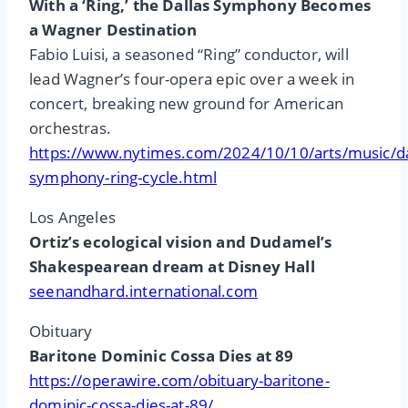
With a ‘Ring,’ the Dallas Symphony Becomes
a Wagner Destination
Fabio Luisi, a seasoned “Ring” conductor, will
lead Wagner’s four-opera epic over a week in
concert, breaking new ground for American
orchestras.
https://www.nytimes.com/2024/10/10/arts/music/da
symphony-ring-cycle.html
Los Angeles
Ortiz’s ecological vision and Dudamel’s
Shakespearean dream at Disney Hall
seenandhard.international.com
Obituary
Baritone Dominic Cossa Dies at 89
https://operawire.com/obituary-baritone-
dominic-cossa-dies-at-89/