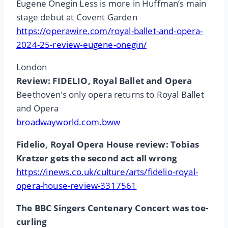
Eugene Onegin Less is more in Huffman’s main
stage debut at Covent Garden
https://operawire.com/royal-ballet-and-opera-
2024-25-review-eugene-onegin/
London
Review: FIDELIO, Royal Ballet and Opera
Beethoven’s only opera returns to Royal Ballet
and Opera
broadwayworld.com.bww
Fidelio, Royal Opera House review: Tobias
Kratzer gets the second act all wrong
https://inews.co.uk/culture/arts/fidelio-royal-
opera-house-review-3317561
The BBC Singers Centenary Concert was toe-
curling