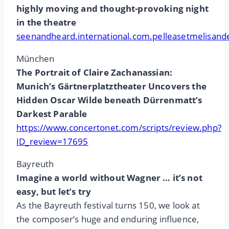
highly moving and thought-provoking night
in the theatre
seenandheard.international.com.pelleasetmelisand
München
The Portrait of Claire Zachanassian:
Munich’s Gärtnerplatztheater Uncovers the
Hidden Oscar Wilde beneath Dürrenmatt’s
Darkest Parable
https://www.concertonet.com/scripts/review.php?
ID_review=17695
Bayreuth
Imagine a world without Wagner … it’s not
easy, but let’s try
As the Bayreuth festival turns 150, we look at
the composer’s huge and enduring influence,