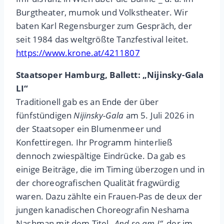
Burgtheater, mumok und Volkstheater. Wir
baten Karl Regensburger zum Gespräch, der
seit 1984 das weltgrößte Tanzfestival leitet.
https://www.krone.at/4211807
Staatsoper Hamburg, Ballett: „Nijinsky-Gala
LI“
Traditionell gab es an Ende der über
fünfstündigen
Nijinsky-Gala
am 5. Juli 2026 in
der Staatsoper ein Blumenmeer und
Konfettiregen. Ihr Programm hinterließ
dennoch zwiespältige Eindrücke. Da gab es
einige Beiträge, die im Timing überzogen und in
der choreografischen Qualität fragwürdig
waren. Dazu zählte ein Frauen-Pas de deux der
jungen kanadischen Choreografin Neshama
Nashman mit dem Titel
„And so am I“
, der im