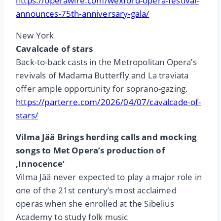
https://operawire.com/wexford-opera-festival-
announces-75th-anniversary-gala/
New York
Cavalcade of stars
Back-to-back casts in the Metropolitan Opera’s
revivals of Madama Butterfly and La traviata
offer ample opportunity for soprano-gazing.
https://parterre.com/2026/04/07/cavalcade-of-
stars/
Vilma Jää Brings herding calls and mocking
songs to Met Opera’s production of
‚Innocence‘
Vilma Jää never expected to play a major role in
one of the 21st century’s most acclaimed
operas when she enrolled at the Sibelius
Academy to study folk music