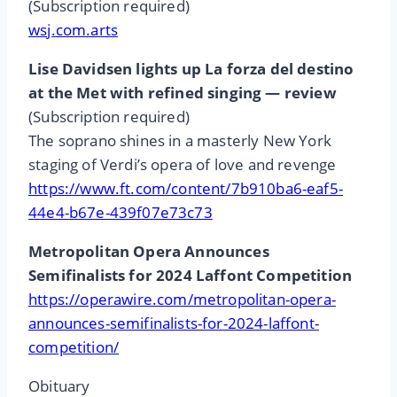
(Subscription required)
wsj.com.arts
Lise Davidsen lights up La forza del destino
at the Met with refined singing — review
(Subscription required)
The soprano shines in a masterly New York
staging of Verdi’s opera of love and revenge
https://www.ft.com/content/7b910ba6-eaf5-
44e4-b67e-439f07e73c73
Metropolitan Opera Announces
Semifinalists for 2024 Laffont Competition
https://operawire.com/metropolitan-opera-
announces-semifinalists-for-2024-laffont-
competition/
Obituary