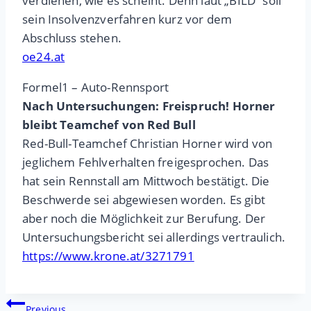
verdienen, wie es scheint. Denn laut „BILD“ soll
sein Insolvenzverfahren kurz vor dem
Abschluss stehen.
oe24.at
Formel1 – Auto-Rennsport
Nach Untersuchungen: Freispruch! Horner
bleibt Teamchef von Red Bull
Red-Bull-Teamchef Christian Horner wird von
jeglichem Fehlverhalten freigesprochen. Das
hat sein Rennstall am Mittwoch bestätigt. Die
Beschwerde sei abgewiesen worden. Es gibt
aber noch die Möglichkeit zur Berufung. Der
Untersuchungsbericht sei allerdings vertraulich.
https://www.krone.at/3271791
Beitragsnavigation
Previous