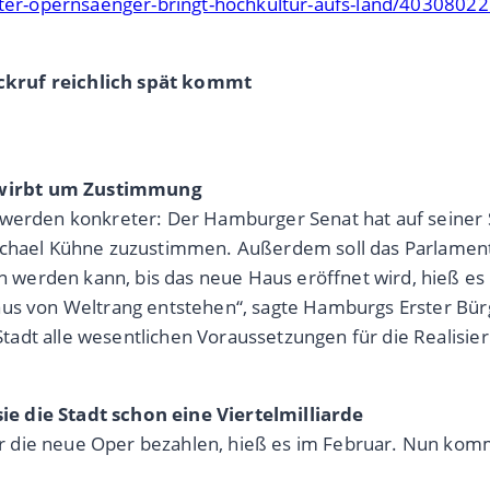
erter-opernsaenger-bringt-hochkultur-aufs-land/4030802
ckruf reichlich spät kommt
 wirbt um Zustimmung
werden konkreter: Der Hamburger Senat hat auf seiner Si
ichael Kühne zuzustimmen. Außerdem soll das Parlament 
erden kann, bis das neue Haus eröffnet wird, hieß es i
aus von Weltrang entstehen“, sagte Hamburgs Erster Bür
adt alle wesentlichen Voraussetzungen für die Realisier
e die Stadt schon eine Viertelmilliarde
 die neue Oper bezahlen, hieß es im Februar. Nun kommt