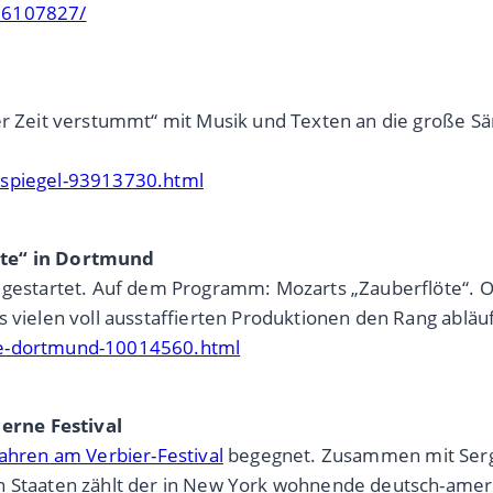
/!6107827/
er Zeit verstummt“ mit Musik und Texten an die große Sän
-spiegel-93913730.html
öte“ in Dortmund
gestartet. Auf dem Programm: Mozarts „Zauberflöte“. Offi
 vielen voll ausstaffierten Produktionen den Rang abläuf
ete-dortmund-10014560.html
erne Festival
Jahren am Verbier-Festival
begegnet. Zusammen mit Serge
n Staaten zählt der in New York wohnende deutsch-amerik