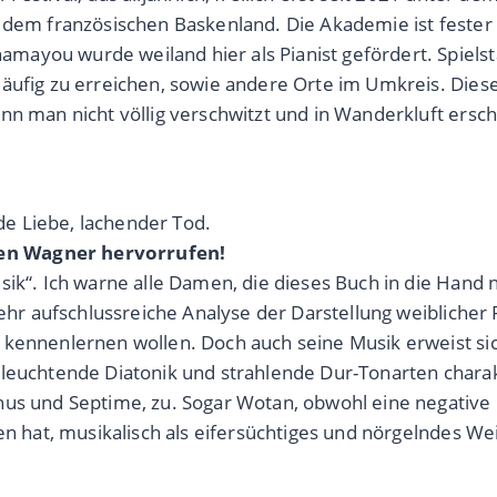
, dem französischen Baskenland. Die Akademie ist fester
ayou wurde weiland hier als Pianist gefördert. Spielst
äufig zu erreichen, sowie andere Orte im Umkreis. Diese
n man nicht völlig verschwitzt und in Wanderkluft ersche
e Liebe, lachender Tod.
en Wagner hervorrufen!
usik“. Ich warne alle Damen, die dieses Buch in die Han
sehr aufschlussreiche Analyse der Darstellung weiblicher 
 kennenlernen wollen. Doch auch seine Musik erweist sic
 leuchtende Diatonik und strahlende Dur-Tonarten chara
us und Septime, zu. Sogar Wotan, obwohl eine negative F
ten hat, musikalisch als eifersüchtiges und nörgelndes 