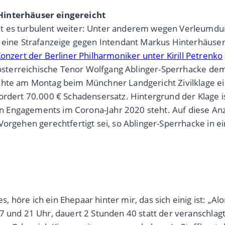
 Hinterhäuser eingereicht
ht es turbulent weiter: Unter anderem wegen Verleumd
 eine Strafanzeige gegen Intendant Markus Hinterhäuser e
onzert der Berliner Philharmoniker unter Kirill Petrenko
r österreichische Tenor Wolfgang Ablinger-Sperrhacke de
ichte am Montag beim Münchner Landgericht Zivilklage e
ordert 70.000 € Schadensersatz. Hintergrund der Klage i
 Engagements im Corona-Jahr 2020 steht. Auf diese Anz
Vorgehen gerechtfertigt sei, so Ablinger-Sperrhacke in e
re ich ein Ehepaar hinter mir, das sich einig ist: „Alors,
17 und 21 Uhr, dauert 2 Stunden 40 statt der veranschla