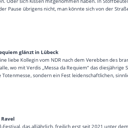
ben. Oder sich Kissen mitgenommen haben. In Stoffbeute
h der Pause übrigens nicht, man könnte sich von der Stra
equiem glänzt in Lübeck
 eine liebe Kollegin vom NDR nach dem Verebben des bra
lle, wo mit Verdis „Messa da Requiem“ das diesjährige S
e Totenmesse, sondern ein Fest leidenschaftlichen, sinnl
e Ravel
Festival, das alljährlich, freilich erst seit 2021 unter 