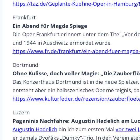
https://taz.de/Geplante-Kuehne-Oper-in-Hamburg
Frankfurt
Ein Abend für Magda Spiege
Die Oper Frankfurt erinnert unter dem Titel „Vor d
und 1944 in Auschwitz ermordet wurde
https://www.fr.de/frankfurt/ein-abend-fuer-magda
Dortmund
Ohne Kulisse, doch voller Magie: „Die Zauberfl
Das Konzerthaus Dortmund ist in die neue Spielzeit 
entsteht aber ein halbszenisches Opernereignis, das
https://www.kulturfeder.de/rezension/zauberflo
Luzern
Paganinis Nachfahre: Augustin Hadelich am Luc
Augustin Hadelich
bin ich zum ersten Mal
vor zwei 
er damals Dvořáks „Dumky“-Trio. In den Vereinigte