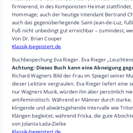
firmierend, in des Komponisten Heimat stattfindet
Hommage; auch der heutige Intendant Bertrand Cham
auch das gegenüberliegende Saint-Jean-de-Luz, fußl
Fuß nicht unbedingt gut erreichbar – zumindest, wen
Von Dr. Brian Cooper
Klassik-begeistert.de
Buchbespechung Eva Rieger. Eva Rieger „Leuchtend
Achtung: Dieses Buch kann eine Abneigung geg
Richard Wagners Bild der Frau im Spiegel seiner M
dieser Lektüre vergraulen. Eva Rieger liefert eine 
nur Wagners Musik, würden ihn aber persönlich nie
antifeministisch. Während er Männer durch starke,
klingende und abwärtsgehende Intervalle wie Triton
Klängen begleitet, während Fricka, die gute Absich
von Jolanta Łada-Zielke
Klassik-begeistert.de