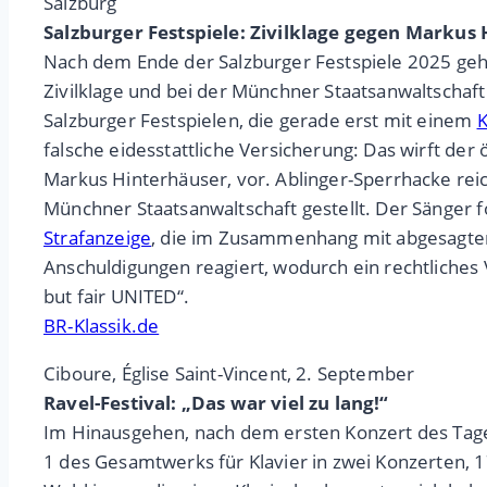
Salzburg
Salzburger Festspiele: Zivilklage gegen Markus
Nach dem Ende der Salzburger Festspiele 2025 ge
Zivilklage und bei der Münchner Staatsanwaltschaft
Salzburger Festspielen, die gerade erst mit einem
K
falsche eidesstattliche Versicherung: Das wirft de
Markus Hinterhäuser, vor. Ablinger-Sperrhacke re
Münchner Staatsanwaltschaft gestellt. Der Sänger f
Strafanzeige
, die im Zusammenhang mit abgesagten
Anschuldigungen reagiert, wodurch ein rechtliches 
but fair UNITED“.
BR-Klassik.de
Ciboure, Église Saint-Vincent, 2. September
Ravel-Festival: „Das war viel zu lang!“
Im Hinausgehen, nach dem ersten Konzert des Tages, hö
1 des Gesamtwerks für Klavier in zwei Konzerten, 