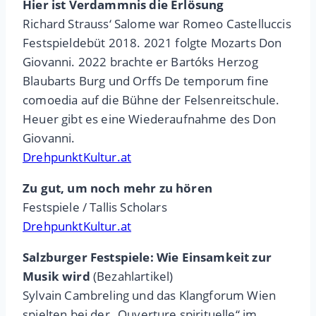
Hier ist Verdammnis die Erlösung
Richard Strauss‘ Salome war Romeo Castelluccis
Festspieldebüt 2018. 2021 folgte Mozarts Don
Giovanni. 2022 brachte er Bartóks Herzog
Blaubarts Burg und Orffs De temporum fine
comoedia auf die Bühne der Felsenreitschule.
Heuer gibt es eine Wiederaufnahme des Don
Giovanni.
DrehpunktKultur.at
Zu gut, um noch mehr zu hören
Festspiele / Tallis Scholars
DrehpunktKultur.at
Salzburger Festspiele: Wie Einsamkeit zur
Musik wird
(Bezahlartikel)
Sylvain Cambreling und das Klangforum Wien
spielten bei der „Ouverture spirituelle“ im