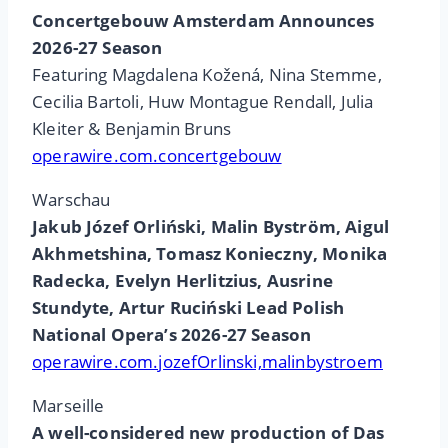
Concertgebouw Amsterdam Announces
2026-27 Season
Featuring Magdalena Kožená, Nina Stemme,
Cecilia Bartoli, Huw Montague Rendall, Julia
Kleiter & Benjamin Bruns
operawire.com.concertgebouw
Warschau
Jakub Józef Orliński, Malin Byström, Aigul
Akhmetshina, Tomasz Konieczny, Monika
Radecka, Evelyn Herlitzius, Ausrine
Stundyte, Artur Ruciński Lead Polish
National Opera’s 2026-27 Season
operawire.com.jozefOrlinski,malinbystroem
Marseille
A well-considered new production of Das