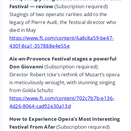
Festival — review
(Subscription required)
Stagings of two operatic rarities add to the
legacy of Pierre Audi, the festival director who
died in May
https://www.ft.com/content/6a8c8a59-be47-
430f-8ca1-357888e4e55e
Aix-en-Provence Festival stages a powerful
Don Giovanni
(Subscription required)
Director Robert Icke’s rethink of Mozart’s opera
is meticulously wrought, with stunning singing
from Golda Schultz
https://www.ft.com/content/702c7b7b-e136-
4d26-8064-cad92e30a13d
How to Experience Opera’s Most Interesting
Festival From Afar
(Subscription required)