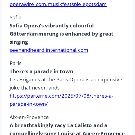
operawire.com.musikfestspielepotsdam
Sofia
Sofia Opera’s vibrantly colourful
Götterdämmerung is enhanced by great
singing
seenandheard.international.com
Paris
There’s a parade in town
Les Brigands at the Paris Opera is an expensive
joke that never lands
https://parterre.com/2025/07/08/theres-a-
parade-in-town/
Aix-en-Provence
A breathtakingly racy La Calisto and a
compellingly sung Louise at Aix-en-Provence