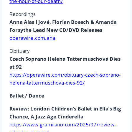
the-hour-of-our-death/
Recordings
Anna Alas i Jové, Florian Boesch & Amanda
Forsythe Lead New CD/DVD Releases
operawire.com.ana
Obituary
Czech Soprano Helena Tattermuschová Dies
at 92
https://operawire.com/obituary-czech-soprano-
helena-tattermuschova-dies-92/
Ballet / Dance
Review: London Children’s Ballet in Ella’s Big
Chance, A Jazz-Age Cinderella
https://www.gramilano.com/2025/07/review-