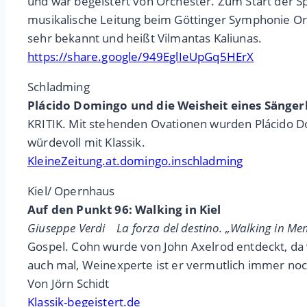
und war begeistert von Orchester. Zum Start der Sp
musikalische Leitung beim Göttinger Symphonie Orch
sehr bekannt und heißt Vilmantas Kaliunas.
https://share.google/949EglIeUpGq5HErX
Schladming
Plácido Domingo und die Weisheit eines Sänger
KRITIK. Mit stehenden Ovationen wurden Plácido D
würdevoll mit Klassik.
KleineZeitung.at.domingo.inschladming
Kiel/ Opernhaus
Auf den Punkt 96: Walking in Kiel
Giuseppe Verdi La forza del destino. „Walking in M
Gospel. Cohn wurde von John Axelrod entdeckt, da
auch mal, Weinexperte ist er vermutlich immer noch
Von Jörn Schidt
Klassik-begeistert.de