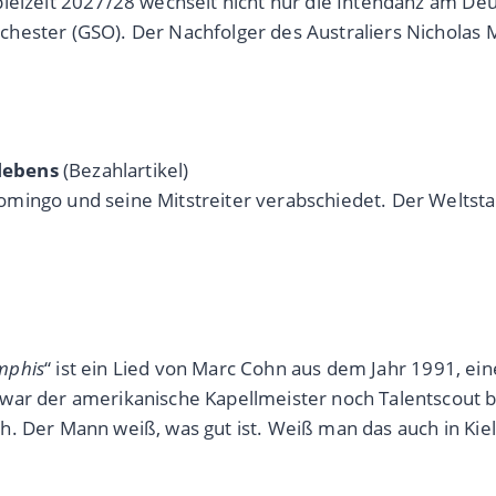
ielzeit 2027/28 wechselt nicht nur die Intendanz am De
ester (GSO). Der Nachfolger des Australiers Nicholas Mi
lebens
(Bezahlartikel)
omingo und seine Mitstreiter verabschiedet. Der Welt
emphis
“ ist ein Lied von Marc Cohn aus dem Jahr 1991, ei
 war der amerikanische Kapellmeister noch Talentscou
. Der Mann weiß, was gut ist. Weiß man das auch in Kiel