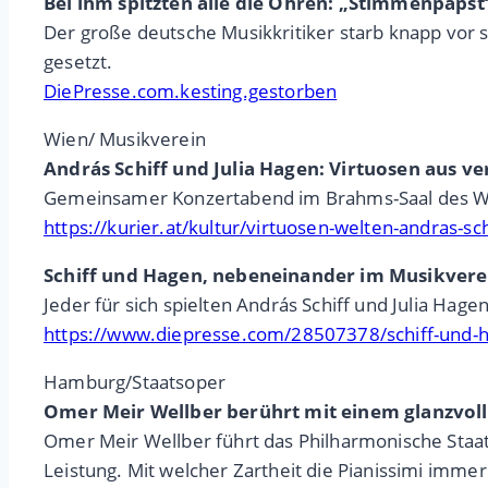
Bei ihm spitzten alle die Ohren: „Stimmenpapst“
Der große deutsche Musikkritiker starb knapp vor
gesetzt.
DiePresse.com.kesting.gestorben
Wien/ Musikverein
András Schiff und Julia Hagen: Virtuosen aus v
Gemeinsamer Konzertabend im Brahms-Saal des Wi
https://kurier.at/kultur/virtuosen-welten-andras-s
Schiff und Hagen, nebeneinander im Musikvere
Jeder für sich spielten András Schiff und Julia Hag
https://www.diepresse.com/28507378/schiff-und-
Hamburg/Staatsoper
Omer Meir Wellber berührt mit einem glanzvoll
Omer Meir Wellber führt das Philharmonische Staat
Leistung. Mit welcher Zartheit die Pianissimi imme