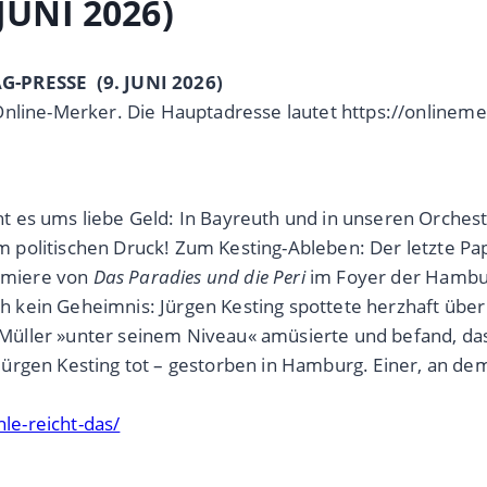
JUNI 2026)
AG-PRESSE (9. JUNI 2026)
Online-Merker. Die Hauptadresse lautet https://onlineme
es ums liebe Geld: In Bayreuth und in unseren Orchester
politischen Druck! Zum Kesting-Ableben: Der letzte Pap
remiere von
Das Paradies und die Peri
im Foyer der Hambur
uch kein Geheimnis: Jürgen Kesting spottete herzhaft übe
a Müller »unter seinem Niveau« amüsierte und befand, das
ürgen Kesting tot – gestorben in Hamburg. Einer, an d
hle-reicht-das/