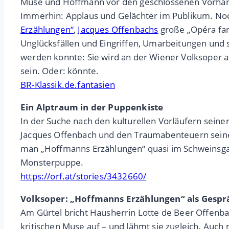
Muse und Hoffmann vor den geschlossenen Vorhang. „U
Immerhin: Applaus und Gelächter im Publikum. Noch 
Erzählungen“
,
Jacques Offenbachs
große „Opéra fant
Unglücksfällen und Eingriffen, Umarbeitungen und 
werden konnte: Sie wird an der Wiener Volksoper au
sein. Oder: könnte.
BR-Klassik.de.fantasien
Ein Alptraum in der Puppenkiste
In der Suche nach den kulturellen Vorläufern seine
Jacques Offenbach und den Traumabenteuern seine
man „Hoffmanns Erzählungen“ quasi im Schweinsgal
Monsterpuppe.
https://orf.at/stories/3432660/
Volksoper: „Hoffmanns Erzählungen“ als Gespr
Am Gürtel bricht Hausherrin Lotte de Beer Offenb
kritischen Muse auf – und lähmt sie zugleich. Auch 