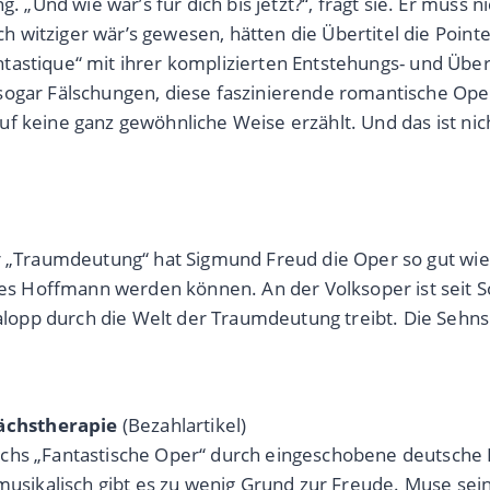
nd wie war’s für dich bis jetzt?“, fragt sie. Er muss nic
witziger wär’s gewesen, hätten die Übertitel die Pointe 
astique“ mit ihrer komplizierten Entstehungs- und Überli
sogar Fälschungen, diese faszinierende romantische Oper
f keine ganz gewöhnliche Weise erzählt. Und das ist nich
r „Traumdeutung“ hat Sigmund Freud die Oper so gut wie a
s Hoffmann werden können. An der Volksoper ist seit S
opp durch die Welt der Traumdeutung treibt. Die Sehnsu
ächstherapie
(Bezahlartikel)
achs „Fantastische Oper“ durch eingeschobene deutsche
musikalisch gibt es zu wenig Grund zur Freude. Muse sein 