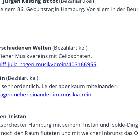
 Jürgen Kesting ist tot
(Bezahlartikel)
 seinem 86. Geburtstag in Hamburg. Vor allem in der Be
erschiedenen Welten
(Bezahlartikel)
ener Musikvereins mit Cellosonaten.
chiff-julia-hagen-musikverein/403166955
in
(Bezhlartikel)
en sehr ordentlich. Leider aber kaum miteinander.
hagen-nebeneinander-im-musikverein
en Tristan
sorchester Hamburg mit seinem Tristan und Isolde-Diriga
r noch den Raum fluteten und mit welcher Inbrunst das 