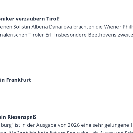
niker verzaubern Tirol!
enen Solistin Albena Danailova brachten die Wiener Phi
malerischen Tiroler Erl. Insbesondere Beethovens zwei
in Frankfurt
 ein Riesenspaß
enburg“ ist in der Ausgabe von 2026 eine sehr gelunge
g. Maßgeblich beteiligt am Spektakel, als Autor und Sch