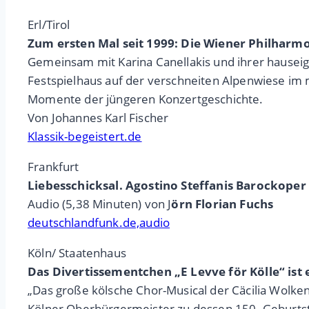
Erl/Tirol
Zum ersten Mal seit 1999: Die Wiener Philharmo
Gemeinsam mit Karina Canellakis und ihrer hauseig
Festspielhaus auf der verschneiten Alpenwiese im 
Momente der jüngeren Konzertgeschichte.
Von Johannes Karl Fischer
Klassik-begeistert.de
Frankfurt
Liebesschicksal. Agostino Steffanis Barockoper 
Audio (5,38 Minuten) von J
örn Florian Fuchs
deutschlandfunk.de,audio
Köln/ Staatenhaus
Das Divertissementchen „E Levve för Kölle“ ist
„Das große kölsche Chor-Musical der Cäcilia Wolk
Kölner Oberbürgermeister zu dessen 150. Geburtsta