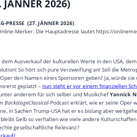
. JÄNNER 2026)
AG-PRESSE (27. JÄNNER 2026)
Online-Merker. Die Hauptadresse lautet https://onlinem
t dem Ausverkauf der kulturellen Werte in den USA, de
ion! So hört sich pure Verzweiflung an! Soll die Metro
r Oper den Namen eines Sponsoren geben? Ja, würde sie
vorerst geplatzt –
nun steht er vor einem finanziellen S
nter anderem für sich selber und Musikchef
Yannick N
im
BackstageClassical
-Podcast erklärt, wie er seine Oper w
kraine, in Sachen Trump-USA hat er es bislang aber weitg
k bleibt Gelb so verhalten wie viele andere Kulturschaffe
chte gesellschaftliche Relevanz?
erkauf/