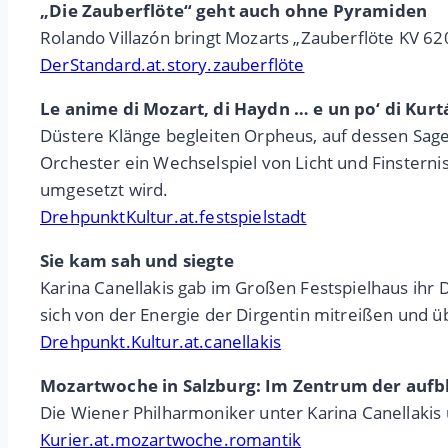
„Die Zauberflöte“ geht auch ohne Pyramiden
Rolando Villazón bringt Mozarts „Zauberflöte KV 62
DerStandard.at.story.zauberflöte
Le anime di Mozart, di Haydn … e un po‘ di Ku
Düstere Klänge begleiten Orpheus, auf dessen Sage 
Orchester ein Wechselspiel von Licht und Finsterni
umgesetzt wird.
DrehpunktKultur.at.festspielstadt
Sie kam sah und siegte
Karina Canellakis gab im Großen Festspielhaus ihr
sich von der Energie der Dirgentin mitreißen und üb
Drehpunkt.Kultur.at.canellakis
Mozartwoche in Salzburg: Im Zentrum der auf
Die Wiener Philharmoniker unter Karina Canellakis
Kurier.at.mozartwoche.romantik