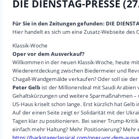
DIE DIENSTAG-PRESSE (27
Für Sie in den Zeitungen gefunden: DIE DIENST
Hier handelt es sich um eine Zusatz-Webseite des 
Klassik-Woche
Oper vor dem Ausverkauf?
Willkommen in der neuen Klassik-Woche, heute mi
Wiederentdeckung zwischen Biedermeier und Revolut
Chagall-Wandgemälde verkaufen? Oder soll sie de
Peter Gelb
ist der Millionendeal mit Saudi Arabien 
Gehaltskürzungen und weitere Sparmaßnahmen – u
US-Haus kriselt schon lange. Erst kürzlich hat Gelb 
Auf der einen Seite zeigt er Solidarität mit der U
Tagen klar zu positionieren. Bei seiner Trump-Kriti
einfach mehr Haltung? Mehr Positionierung? Mehr e
https://backstageclassical.com/oper-vor-dem-ausv