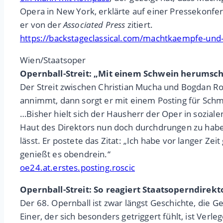
Opera in New York, erklärte auf einer Pressekonfere
er von der
Associated Press
zitiert.
https://backstageclassical.com/machtkaempfe-und
Wien/Staatsoper
Opernball-Streit:
„Mit einem Schwein herumschl
Der Streit zwischen Christian Mucha und Bogdan Rošč
annimmt, dann sorgt er mit einem Posting für Sc
…Bisher hielt sich der Hausherr der Oper in sozia
Haut des Direktors nun doch durchdrungen zu haben
lässt. Er postete das Zitat: „Ich habe vor langer Z
genießt es obendrein.“
oe24.at.erstes.posting.roscic
Opernball-Streit: So reagiert Staatsoperndirek
Der 68. Opernball ist zwar längst Geschichte, die 
Einer, der sich besonders getriggert fühlt, ist Ver