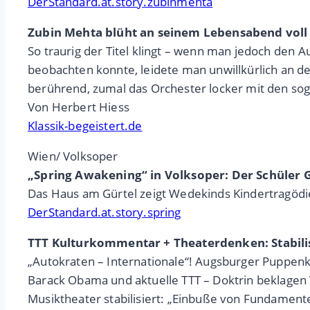
DerStandard.at.story.zubinmehta
Zubin Mehta blüht an seinem Lebensabend voll
So traurig der Titel klingt – wenn man jedoch den A
beobachten konnte, leidete man unwillkürlich an de
berührend, zumal das Orchester locker mit den so
Von Herbert Hiess
Klassik-begeistert.de
Wien/ Volksoper
„Spring Awakening“ in Volksoper: Der Schüler 
Das Haus am Gürtel zeigt Wedekinds Kindertragödie
DerStandard.at.story.spring
TTT Kulturkommentar + Theaterdenken: Stabilisi
„Autokraten – Internationale“! Augsburger Puppenk
Barack Obama und aktuelle TTT – Doktrin beklage
Musiktheater stabilisiert: „Einbuße von Fundame