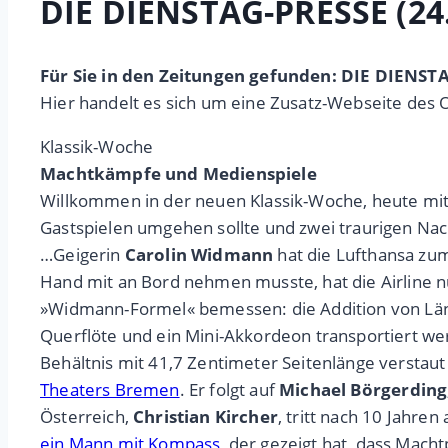
DIE DIENSTAG-PRESSE (24
Für Sie in den Zeitungen gefunden: DIE DIENST
Hier handelt es sich um eine Zusatz-Webseite des 
Klassik-Woche
Machtkämpfe und Medienspiele
Willkommen in der neuen Klassik-Woche, heute mit f
Gastspielen umgehen sollte und zwei traurigen Na
…Geigerin
Carolin Widmann
hat die Lufthansa zum
Hand mit an Bord nehmen musste, hat die Airline 
»Widmann-Formel« bemessen: die Addition von Länge
Querflöte und ein Mini-Akkordeon transportiert w
Behältnis mit 41,7 Zentimeter Seitenlänge verstaut
Theaters Bremen
. Er folgt auf
Michael Börgerding
Österreich,
Christian Kircher
, tritt nach 10 Jahren
ein Mann mit Kompass
, der gezeigt hat, dass Macht