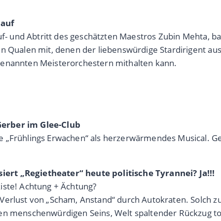
 auf
uf- und Abtritt des geschätzten Maestros Zubin Mehta, ba
n Qualen mit, denen der liebenswürdige Stardirigent au
genannten Meisterorchestern mithalten kann.
Gerber im Glee-Club
 „Frühlings Erwachen“ als herzerwärmendes Musical. Geh
ert „Regietheater“ heute politische Tyrannei? Ja!!!
iste! Achtung + Ächtung?
n Verlust von „Scham, Anstand“ durch Autokraten. Solc
nten menschenwürdigen Seins, Welt spaltender Rückzug