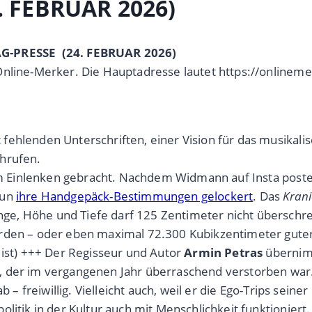
. FEBRUAR 2026)
AG-PRESSE (24. FEBRUAR 2026)
Online-Merker. Die Hauptadresse lautet https://onlinem
ehlenden Unterschriften, einer Vision für das musikalis
chrufen.
 Einlenken gebracht. Nachdem Widmann auf Insta postete
nun
ihre Handgepäck-Bestimmungen gelockert
. Das
Kran
, Höhe und Tiefe darf 125 Zentimeter nicht überschreit
erden – oder eben maximal 72.300 Kubikzentimeter gute
 ist) +++ Der Regisseur und Autor
Armin Petras
übernimm
, der im vergangenen Jahr überraschend verstorben war
 ab – freiwillig. Vielleicht auch, weil er die Ego-Trips se
politik in der Kultur auch mit Menschlichkeit funktioniert