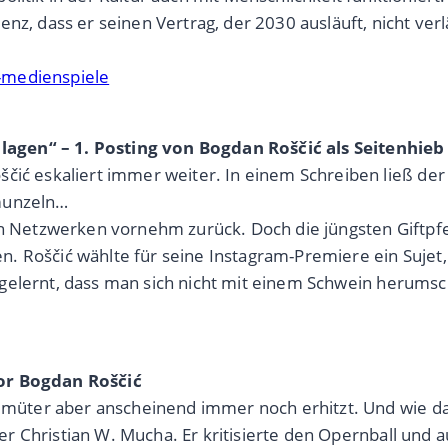
nz, dass er seinen Vertrag, der 2030 ausläuft, nicht verl
-medienspiele
agen“ – 1. Posting von Bogdan Roščić als Seitenhie
ić eskaliert immer weiter. In einem Schreiben ließ der S
hmunzeln…
len Netzwerken vornehm zurück. Doch die jüngsten Giftp
. Roščić wählte für seine Instagram-Premiere ein Sujet,
eit gelernt, dass man sich nicht mit einem Schwein herum
tor Bogdan Roščić
Gemüter aber anscheinend immer noch erhitzt. Und wie das
leger Christian W. Mucha. Er kritisierte den Opernball und