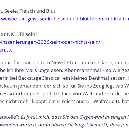
, Seele, Fleisch und Blut
eisheit-in-geist-seele-fleisch-und-blut-leben-mit-kraft-
der NICHTS sein?
-inszenierungen-2026-sein-oder-nichts-sein/
n.ttt
en mir fast nach jedem Newsletter – und meckern, und nö
he ich Ihre Mails ungelesen. Aber manchmal – so wie ge
berin bei BackstageClassical, ein kleines Denkmal setzen
aum jemanden, der sich so für Sie ins Zeug legt wie Wa
h es sofort doppelt und dreifach von Waltraud zurück! L
 nicht mehr klappt: ein H reicht auch) – Waltraud B. hat
rstelle“:
Es freut mich, dass Sie den Gegenwind in einigen 
nwenden würden, dann hätten Sie längst bemerkt, dass Jo