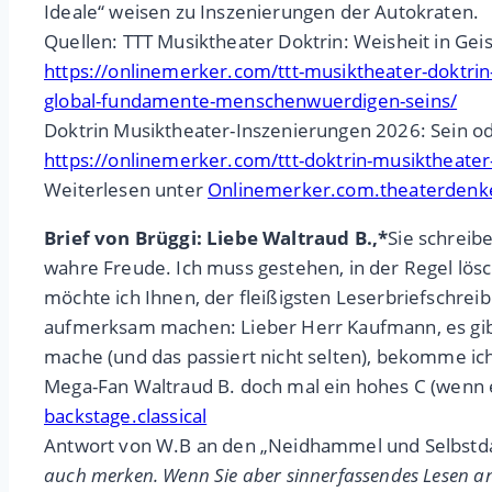
Ideale“ weisen zu Inszenierungen der Autokraten.
Quellen: TTT Musiktheater Doktrin: Weisheit in Geist
https://onlinemerker.com/ttt-musiktheater-doktrin-w
global-fundamente-menschenwuerdigen-seins/
Doktrin Musiktheater-Inszenierungen 2026: Sein o
https://onlinemerker.com/ttt-doktrin-musiktheater
Weiterlesen unter
Onlinemerker.com.theaterdenke
Brief von Brüggi: Liebe Waltraud B.,*
Sie schreib
wahre Freude. Ich muss gestehen, in der Regel lösc
möchte ich Ihnen, der fleißigsten Leserbriefschrei
aufmerksam machen: Lieber Herr Kaufmann, es gibt k
mache (und das passiert nicht selten), bekomme ic
Mega-Fan Waltraud B. doch mal ein hohes C (wenn es
backstage.classical
Antwort von W.B an den „Neidhammel und Selbstda
auch merken. Wenn Sie aber sinnerfassendes Lesen a