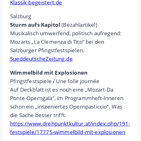
Klassik-begeistert.de
Salzburg
Sturm aufs Kapitol
(Bezahlartikel)
Musikalisch umwerfend, politisch aufregend:
Mozarts „La Clemenza di Tito“ bei den
Salzburger Pfingstfestspielen.
SueddeutscheZeitung.de
Wimmelbild mit Explosionen
Pfingstfestspiele / Une folle journée
Auf Deckblatt ist es noch eine „Mozart-Da
Ponte-Operngala“, im Programmheft-Inneren
schon ein „inszeniertes Opernpasticcio“. Was
die Sache besser trifft.
https://www.drehpunktkultur.at/index.php/191-
festspiele/17775-wimmelbild-mit-explosionen