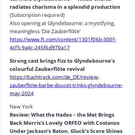
radiates charisma in a splendid production
(Subscription required)
Also opening at Glyndebourne: a mystifying,
meaningless ‘Die Zauberflöte’
https://www.ft.com/content/1301f06b-300f-
4cf5-9a4c-245f6d970a17
Strong cast brings fizz to Glyndebourne’s
colourful Zauberflöte revival
https://bachtrack.com/de_DE/review-
zauberflote-barbe-doucet-trinks-glyndebourne-
may-2024
New York
Review: What the Hades – the Met Brings
Back Morris’s Lovely ORFEO with Costanzo
Under Jackson’s Baton, Gluck’s Score Shines