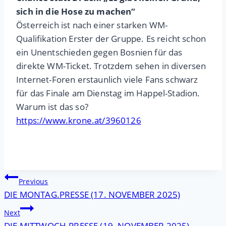
sich in die Hose zu machen“
Österreich ist nach einer starken WM-
Qualifikation Erster der Gruppe. Es reicht schon
ein Unentschieden gegen Bosnien für das
direkte WM-Ticket. Trotzdem sehen in diversen
Internet-Foren erstaunlich viele Fans schwarz
für das Finale am Dienstag im Happel-Stadion.
Warum ist das so?
https://www.krone.at/3960126
Beitragsnavigation
Previous
DIE MONTAG.PRESSE (17. NOVEMBER 2025)
Next
DIE MITTWOCH-PRESSE (19. NOVEMBER 2025)