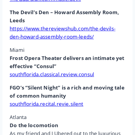
The Devil’s Den – Howard Assembly Room,
Leeds
https://www.thereviewshub.com/the-devils-
den-howard-assembly-room-leeds/
Miami
Frost Opera Theater delivers an intimate yet
effective “Consul”
southflorida.classical.review.consul
FGO’s “Silent Night” is a rich and moving tale
of common humanity
southflorida.recital.revie.silent
Atlanta
Do the locomotion
As my friend and I Ubered out to the luxurious