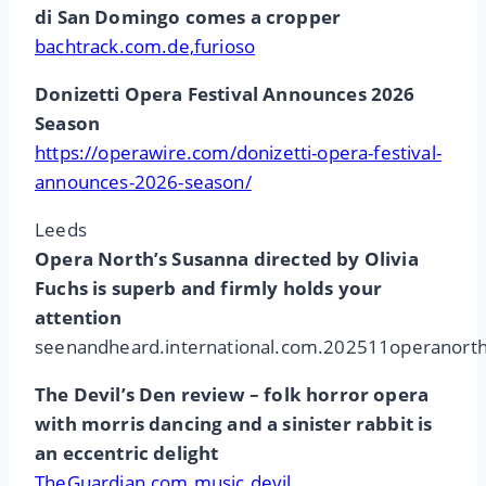
di San Domingo comes a cropper
bachtrack.com.de,furioso
Donizetti Opera Festival Announces 2026
Season
https://operawire.com/donizetti-opera-festival-
announces-2026-season/
Leeds
Opera North’s Susanna directed by Olivia
Fuchs is superb and firmly holds your
attention
seenandheard.international.com.202511operanort
The Devil’s Den review – folk horror opera
with morris dancing and a sinister rabbit is
an eccentric delight
TheGuardian.com.music.devil