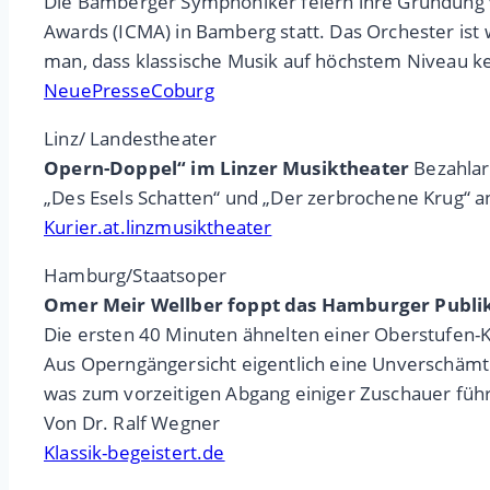
Die Bamberger Symphoniker feiern ihre Gründung vor
Awards (ICMA) in Bamberg statt. Das Orchester ist w
man, dass klassische Musik auf höchstem Niveau kei
NeuePresseCoburg
Linz/ Landestheater
Opern-Doppel“ im Linzer Musiktheater
Bezahlar
„Des Esels Schatten“ und „Der zerbrochene Krug“ 
Kurier.at.linzmusiktheater
Hamburg/Staatsoper
Omer Meir Wellber foppt das Hamburger Publiku
Die ersten 40 Minuten ähnelten einer Oberstufen-
Aus Operngängersicht eigentlich eine Unverschämth
was zum vorzeitigen Abgang einiger Zuschauer führ
Von Dr. Ralf Wegner
Klassik-begeistert.de