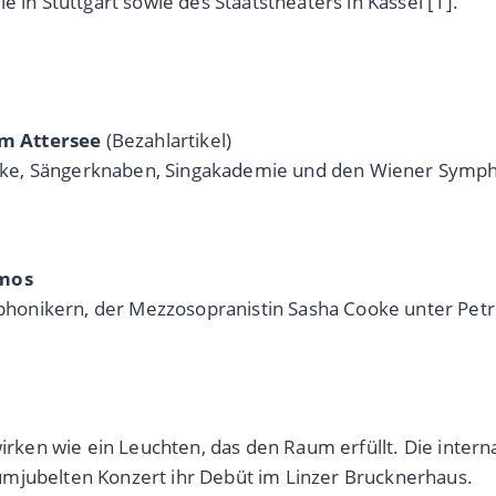
 in Stuttgart sowie des Staatstheaters in Kassel [1].
am Attersee
(Bezahlartikel)
ke, Sängerknaben, Singakademie und den Wiener Sympho
smos
onikern, der Mezzosopranistin Sasha Cooke unter Petr 
wirken wie ein Leuchten, das den Raum erfüllt. Die intern
umjubelten Konzert ihr Debüt im Linzer Brucknerhaus.