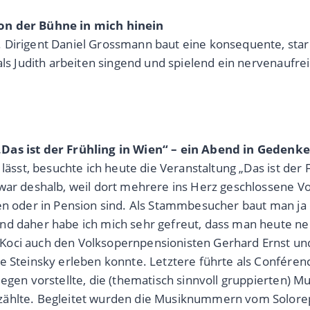
von der Bühne in mich hinein
 Dirigent Daniel Grossmann baut eine konsequente, star
 als Judith arbeiten singend und spielend ein nervenaufr
„Das ist der Frühling in Wien“ – ein Abend in Gedenke
 lässt, besuchte ich heute die Veranstaltung „Das ist der
zwar deshalb, weil dort mehrere ins Herz geschlossene 
gen oder in Pension sind. Als Stammbesucher baut man j
und daher habe ich mich sehr gefreut, dass man heute n
Koci auch den Volksopernpensionisten Gerhard Ernst un
ke Steinsky erleben konnte. Letztere führte als Confére
llegen vorstellte, die (thematisch sinnvoll gruppierten
zählte. Begleitet wurden die Musiknummern vom Solorepe