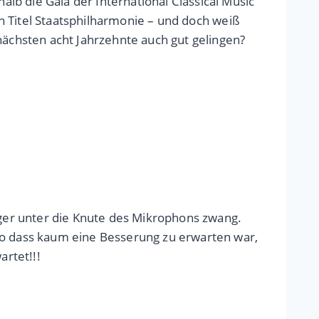
b die Gala der International Classical Music
en Titel Staatsphilharmonie – und doch weiß
nächsten acht Jahrzehnte auch gut gelingen?
ger unter die Knute des Mikrophons zwang.
 so dass kaum eine Besserung zu erwarten war,
rtet!!!