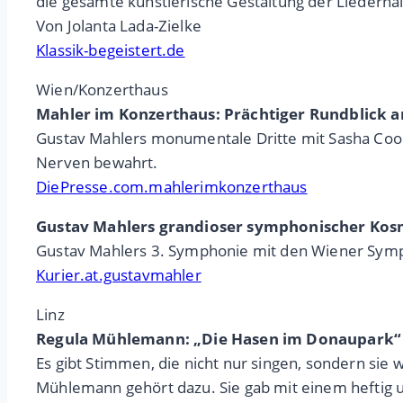
die gesamte künstlerische Gestaltung der Liederhalle
Von Jolanta Lada-Zielke
Klassik-begeistert.de
Wien/Konzerthaus
Mahler im Konzerthaus: Prächtiger Rundblick 
Gustav Mahlers monumentale Dritte mit Sasha Coo
Nerven bewahrt.
DiePresse.com.mahlerimkonzerthaus
Gustav Mahlers grandioser symphonischer Ko
Gustav Mahlers 3. Symphonie mit den Wiener Symph
Kurier.at.gustavmahler
Linz
Regula Mühlemann: „Die Hasen im Donaupark“
Es gibt Stimmen, die nicht nur singen, sondern sie 
Mühlemann gehört dazu. Sie gab mit einem heftig 