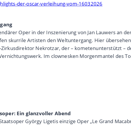
ghlights-der-oscar-verleihung-vom-16032026
rgang
ndärer Oper in der Inszenierung von Jan Lauwers an der
lafen skurrile Artisten den Weltuntergang. Hier übersehe
rn-Zirkusdirektor Nekrotzar, der – kometenunterstützt –
in Vernichtungswerk. Im clownesken Morgenmantel des Tod
soper: Ein glanzvoller Abend
r Staatsoper György Ligetis einzige Oper „Le Grand Ma