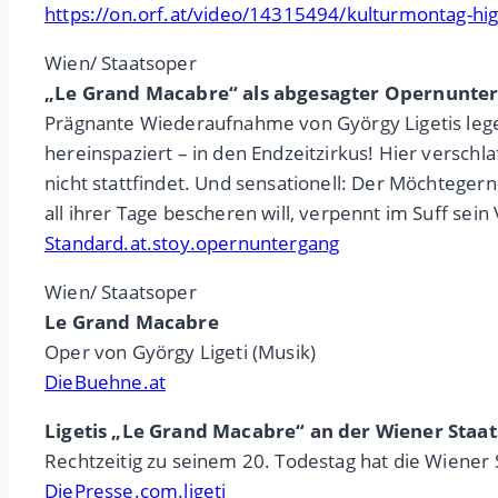
https://on.orf.at/video/14315494/kulturmontag-hi
Wien/ Staatsoper
„Le Grand Macabre“ als abgesagter Opernunte
Prägnante Wiederaufnahme von György Ligetis lege
hereinspaziert – in den Endzeitzirkus! Hier versch
nicht stattfindet. Und sensationell: Der Möchtege
all ihrer Tage bescheren will, verpennt im Suff se
Standard.at.stoy.opernuntergang
Wien/ Staatsoper
Le Grand Macabre
Oper von György Ligeti (Musik)
DieBuehne.at
Ligetis „Le Grand Macabre“ an der Wiener Staat
Rechtzeitig zu seinem 20. Todestag hat die Wiene
DiePresse.com.ligeti