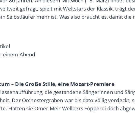
 80 Jahren. An diesem Mittwoch (18. März) findet deshal
eltweit gefragt, spielt mit Weltstars der Klassik, trägt d
n Selbstläufer mehr ist. Was also braucht es, damit die 
tikel
an einem Abend
m – Die Große Stille, eine Mozart-Premiere
Klassenaufführung, die gestandene Sängerinnen und Sän
eit. Der Orchestergraben war bis dato völlig verdeckt,
te. Hätten sie Omer Meir Wellbers Fopperei doch abgewa