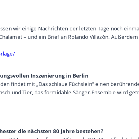
en wir einige Nachrichten der letzten Tage noch einmal 
 Chalamet – und ein Brief an Rolando Villazón. Außerde
rlage/
kungsvollen Inszenierung in Berlin
nden findet mit „Das schlaue Füchslein“ einen berühren
Mensch und Tier, das formidable Sänger-Ensemble wird ge
ester die nächsten 80 Jahre bestehen?