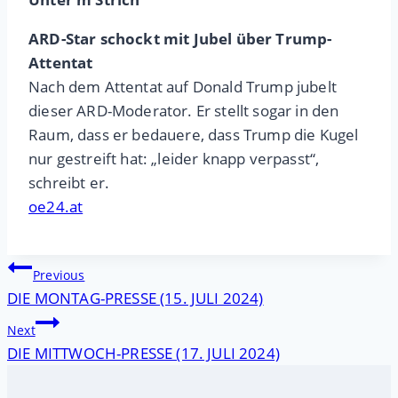
ARD-Star schockt mit Jubel über Trump-
Attentat
Nach dem Attentat auf Donald Trump jubelt
dieser ARD-Moderator. Er stellt sogar in den
Raum, dass er bedauere, dass Trump die Kugel
nur gestreift hat: „leider knapp verpasst“,
schreibt er.
oe24.at
Beitragsnavigation
Previous
DIE MONTAG-PRESSE (15. JULI 2024)
Next
DIE MITTWOCH-PRESSE (17. JULI 2024)