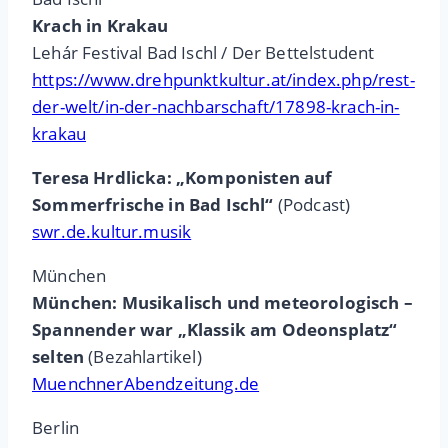
Krach in Krakau
Lehár Festival Bad Ischl / Der Bettelstudent
https://www.drehpunktkultur.at/index.php/rest-
der-welt/in-der-nachbarschaft/17898-krach-in-
krakau
Teresa Hrdlicka: „Komponisten auf
Sommerfrische in Bad Ischl“
(Podcast)
swr.de.kultur.musik
München
München: Musikalisch und meteorologisch –
Spannender war „Klassik am Odeonsplatz“
selten
(Bezahlartikel)
MuenchnerAbendzeitung.de
Berlin