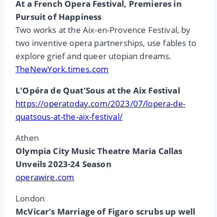
At a French Opera Festival, Premieres in
Pursuit of Happiness
Two works at the Aix-en-Provence Festival, by
two inventive opera partnerships, use fables to
explore grief and queer utopian dreams.
TheNewYork.times.com
L’Opéra de Quat’Sous at the Aix Festival
https://operatoday.com/2023/07/lopera-de-
quatsous-at-the-aix-festival/
Athen
Olympia City Music Theatre Maria Callas
Unveils 2023-24 Season
operawire.com
London
McVicar’s Marriage of Figaro scrubs up well