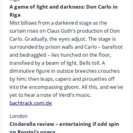
A game of light and darkness: Don Carlo in
Riga
Mist billows from a darkened stage as the
curtain rises on Claus Guth’s production of Don
Carlo. Gradually, the eyes adjust. The stage is
surrounded by prison walls and Carlo – barefoot
and bedraggled – lies hunched on the floor,
transfixed by a beam of light. Bells toll. A
diminutive figure in outsize breeches crouches
by him; then leaps, capers and pirouettes off
into the encompassing gloom. All this, and we’ve
yet to hear a note of Verdi’s music.
bachtrack.com.de
London
Cinderella review – entertaining if odd spin
on Rossini’s opera