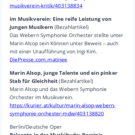
musikverein-kritik/403138834
im Musikverein: Eine reife Leistung von
jungen Musikern
(Bezahlartikel)
Das Webern Symphonie Orchester stellte unter
Marin Alsop sein Können unter Beweis – auch
mit einer Uraufführung von Ingi Kim.
DiePresse.com.matinee
Marin Alsop, junge Talente und ein pinker
Stab für Gleichheit
(Bezahlartikel)
Marin Alsop und das Webern Symphonie
Orchester im Musikverein.
https://kurier.at/kultur/marin-alsop-webern-
symphonie-orchester-mdw/403138820
Berlin/Deutsche Oper
Belcanto in der Muckibude: Rossinis