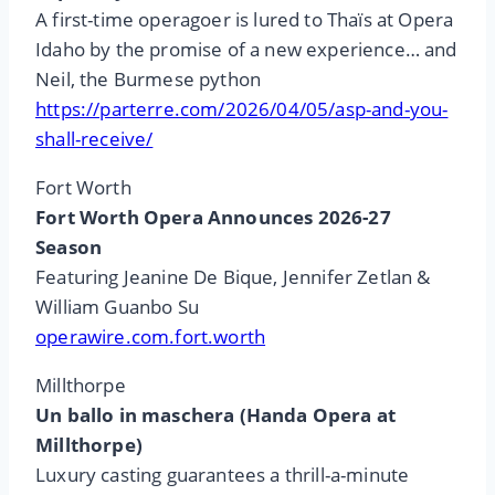
A first-time operagoer is lured to Thaïs at Opera
Idaho by the promise of a new experience… and
Neil, the Burmese python
https://parterre.com/2026/04/05/asp-and-you-
shall-receive/
Fort Worth
Fort Worth Opera Announces 2026-27
Season
Featuring Jeanine De Bique, Jennifer Zetlan &
William Guanbo Su
operawire.com.fort.worth
Millthorpe
Un ballo in maschera (Handa Opera at
Millthorpe)
Luxury casting guarantees a thrill-a-minute