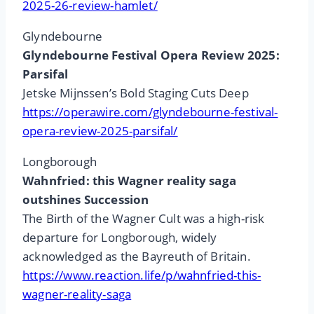
2025-26-review-hamlet/
Glyndebourne
Glyndebourne Festival Opera Review 2025:
Parsifal
Jetske Mijnssen’s Bold Staging Cuts Deep
https://operawire.com/glyndebourne-festival-
opera-review-2025-parsifal/
Longborough
Wahnfried: this Wagner reality saga
outshines Succession
The Birth of the Wagner Cult was a high-risk
departure for Longborough, widely
acknowledged as the Bayreuth of Britain.
https://www.reaction.life/p/wahnfried-this-
wagner-reality-saga