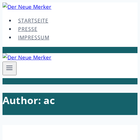
Skip
to
STARTSEITE
content
PRESSE
IMPRESSUM
Author: ac