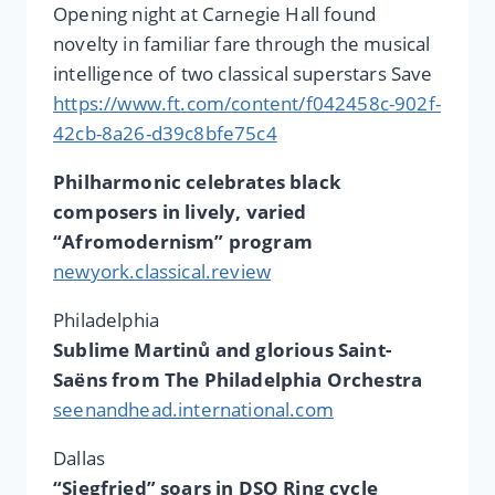
Opening night at Carnegie Hall found
novelty in familiar fare through the musical
intelligence of two classical superstars Save
https://www.ft.com/content/f042458c-902f-
42cb-8a26-d39c8bfe75c4
Philharmonic celebrates black
composers in lively, varied
“Afromodernism” program
newyork.classical.review
Philadelphia
Sublime Martinů and glorious Saint-
Saëns from The Philadelphia Orchestra
seenandhead.international.com
Dallas
“Siegfried” soars in DSO Ring cycle