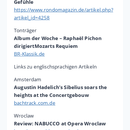
Gefühle
https://www.rondomagazin.de/artikel.php?
artikel_id=4258
Tonträger
Album der Woche – Raphaël Pichon
dirigiertMozarts Requiem
BR-Klassik.de
Links zu englischsprachigen Artikeln
Amsterdam
Augustin Hadelich’s Sibelius soars the
heights at the Concertgebouw
bachtrack.com.de
Wroclaw
Review: NABUCCO at Opera Wroclaw