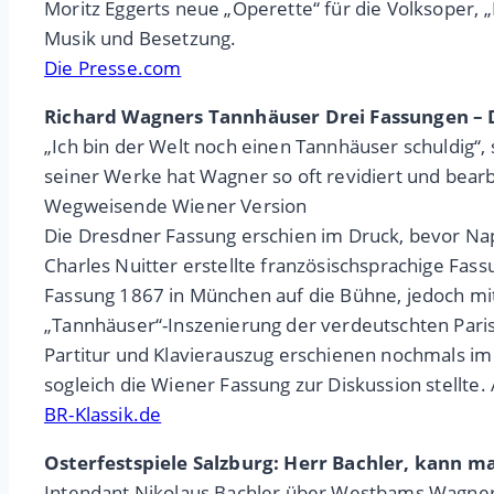
Moritz Eggerts neue „Operette“ für die Volksoper, „
Musik und Besetzung.
Die Presse.com
Richard Wagners Tannhäuser Drei Fassungen – D
„Ich bin der Welt noch einen Tannhäuser schuldig“,
seiner Werke hat Wagner so oft revidiert und bearb
Wegweisende Wiener Version
Die Dresdner Fassung erschien im Druck, bevor Napo
Charles Nuitter erstellte französischsprachige Fass
Fassung 1867 in München auf die Bühne, jedoch m
„Tannhäuser“-Inszenierung der verdeutschten Parise
Partitur und Klavierauszug erschienen nochmals im 
sogleich die Wiener Fassung zur Diskussion stellte
BR-Klassik.de
Osterfestspiele Salzburg: Herr Bachler, kann 
Intendant Nikolaus Bachler über Westbams Wagner-