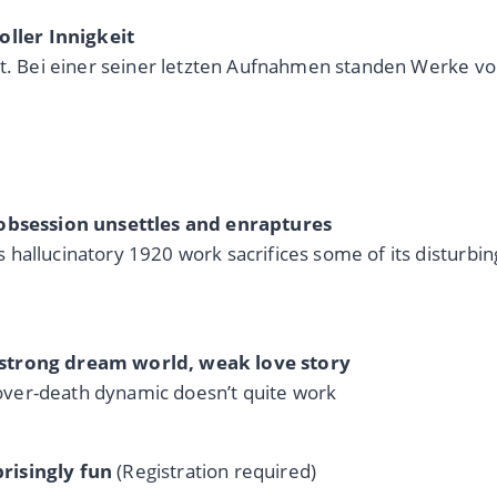
ller Innigkeit
ogt. Bei einer seiner letzten Aufnahmen standen Werke 
d obsession unsettles and enraptures
allucinatory 1920 work sacrifices some of its disturbing 
 strong dream world, weak love story
e-over-death dynamic doesn’t quite work
risingly fun
(Registration required)