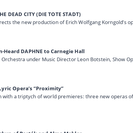
 THE DEAD CITY (DIE TOTE STADT)
irects the new production of Erich Wolfgang Korngold’s o
om-Heard DAPHNE to Carnegie Hall
d Orchestra under Music Director Leon Botstein, Show Ope
 Lyric Opera’s “Proximity”
n with a triptych of world premieres: three new operas 