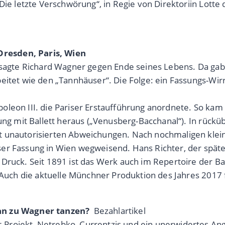
Die letzte Verschwörung“, in Regie von Direktoriin Lotte 
resden, Paris, Wien
 sagte Richard Wagner gegen Ende seines Lebens. Da gab
eitet wie den „Tannhäuser“. Die Folge: ein Fassungs-Wir
leon III. die Pariser Erstaufführung anordnete. So kam 
ung mit Ballett heraus („Venusberg-Bacchanal“). In rückü
it unautorisierten Abweichungen. Nach nochmaligen kl
r Fassung in Wien wegweisend. Hans Richter, der spätere
Druck. Seit 1891 ist das Werk auch im Repertoire der Ba
. Auch die aktuelle Münchner Produktion des Jahres 2017 
man zu Wagner tanzen?
Bezahlartikel
Projekt, Netrebko, Currentzis und ein unerwidertes Ang