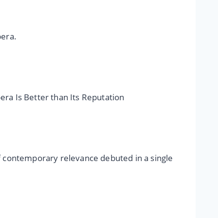
pera.
ra Is Better than Its Reputation
of contemporary relevance debuted in a single