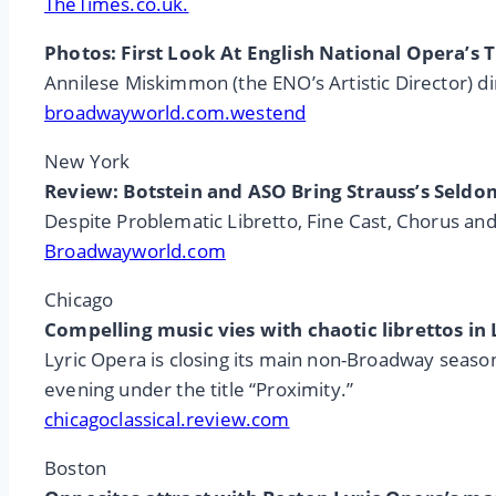
TheTimes.co.uk.
Photos: First Look At English National Opera’s
Annilese Miskimmon (the ENO’s Artistic Director) d
broadwayworld.com.westend
New York
Review: Botstein and ASO Bring Strauss’s Seld
Despite Problematic Libretto, Fine Cast, Chorus an
Broadwayworld.com
Chicago
Compelling music vies with chaotic librettos in
Lyric Opera is closing its main non-Broadway seaso
evening under the title “Proximity.”
chicagoclassical.review.com
Boston