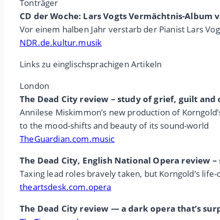
Tonträger
CD der Woche: Lars Vogts Vermächtnis-Album vo
Vor einem halben Jahr verstarb der Pianist Lars V
NDR.de.kultur.musik
Links zu einglischsprachigen Artikeln
London
The Dead City review – study of grief, guilt an
Annilese Miskimmon’s new production of Korngold’s h
to the mood-shifts and beauty of its sound-world
TheGuardian.com.music
The Dead City, English National Opera review –
Taxing lead roles bravely taken, but Korngold’s lif
theartsdesk.com.opera
The Dead City review — a dark opera that’s surp